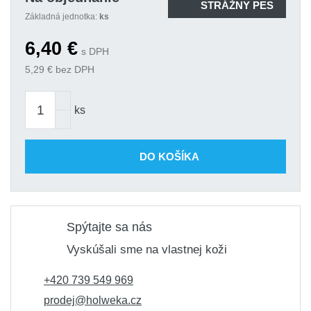
STRÁŽNY PES
Základná jednotka:
ks
6,40
€
s DPH
5,29
€ bez DPH
ks
DO KOŠÍKA
Spýtajte sa nás
Vyskúšali sme na vlastnej koži
+420 739 549 969
prodej@holweka.cz