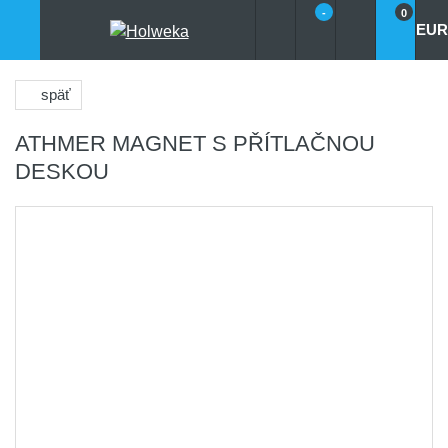
-
0
EUR
späť
ATHMER MAGNET S PŘÍTLAČNOU
DESKOU