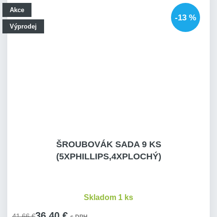
Akce
-13 %
Výprodej
ŠROUBOVÁK SADA 9 KS
(5XPHILLIPS,4XPLOCHÝ)
Skladom 1 ks
36,40 €
41,66 €