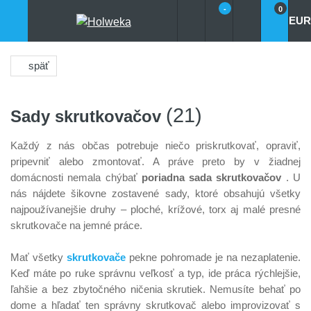
-
0
EUR
späť
(21)
Sady skrutkovačov
Každý z nás občas potrebuje niečo priskrutkovať, opraviť,
pripevniť alebo zmontovať. A práve preto by v žiadnej
domácnosti nemala chýbať
poriadna sada skrutkovačov
. U
nás nájdete šikovne zostavené sady, ktoré obsahujú všetky
najpoužívanejšie druhy – ploché, krížové, torx aj malé presné
skrutkovače na jemné práce.
Mať všetky
skrutkovače
pekne pohromade je na nezaplatenie.
Keď máte po ruke správnu veľkosť a typ, ide práca rýchlejšie,
ľahšie a bez zbytočného ničenia skrutiek. Nemusíte behať po
dome a hľadať ten správny skrutkovač alebo improvizovať s