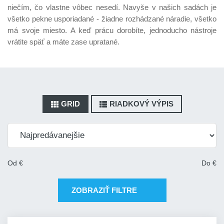
niečím, čo vlastne vôbec nesedí. Navyše v našich sadách je
všetko pekne usporiadané - žiadne rozhádzané náradie, všetko
má svoje miesto. A keď prácu dorobíte, jednoducho nástroje
vrátite späť a máte zase upratané.
GRID
RIADKOVÝ VÝPIS
Od
€
Do
€
ZOBRAZIŤ FILTRE