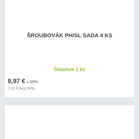
ŠROUBOVÁK PH/SL SADA 4 KS
Skladom 1 ks
8,97 €
s DPH
7,41 € bez DPH