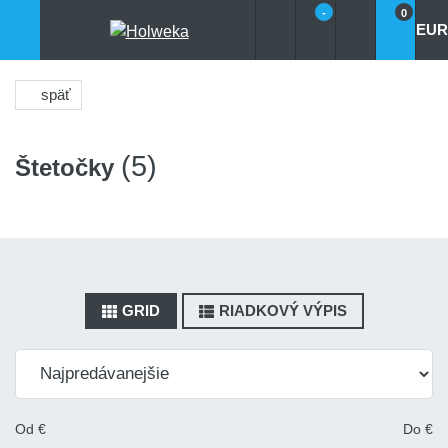
-
0
EUR
späť
(5)
Štetočky
GRID
RIADKOVÝ VÝPIS
Od
€
Do
€