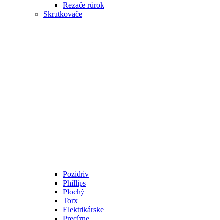
Rezače rúrok
Skrutkovače
Pozidriv
Phillips
Plochý
Torx
Elektrikárske
Precízne