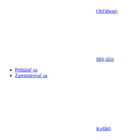
Obľúbené
-
Môj účet
Prihlásiť sa
Zaregistrovať sa
Košík
0