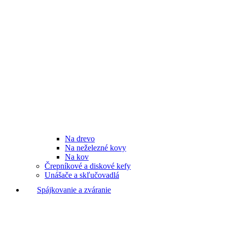
Na drevo
Na neželezné kovy
Na kov
Črepníkové a diskové kefy
Unášače a skľučovadlá
Spájkovanie a zváranie