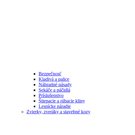
Bezpečnosť
Kladivá a palice
Náhradné násady
Sekáče a páčidlá
Príslušenstvo
Štiepacie a rúbacie kliny
Lesnícke náradie
Zvierky, zveráky a stavebné kozy