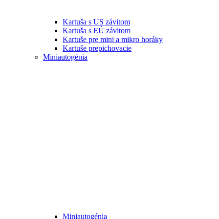
Kartuša s US závitom
Kartuša s EÚ závitom
Kartuše pre mini a mikro horáky
Kartuše prepichovacie
Miniautogénia
Miniautogénia