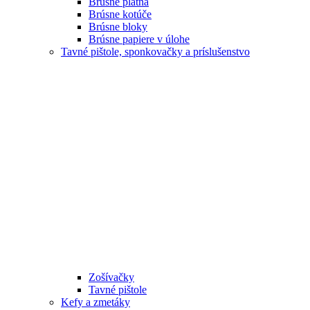
Brúsne plátna
Brúsne kotúče
Brúsne bloky
Brúsne papiere v úlohe
Tavné pištole, sponkovačky a príslušenstvo
Zošívačky
Tavné pištole
Kefy a zmetáky