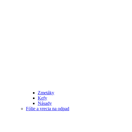
Zmetáky
Kefy
Násady
Fólie a vrecia na odpad