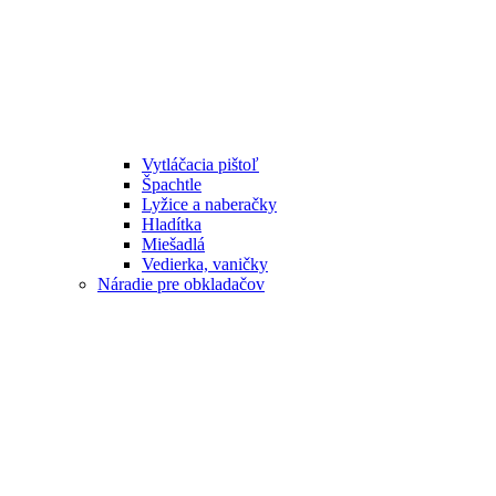
Vytláčacia pištoľ
Špachtle
Lyžice a naberačky
Hladítka
Miešadlá
Vedierka, vaničky
Náradie pre obkladačov