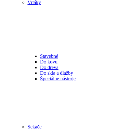
Vrtáky
Stavebné
Do kovu
Do dreva
Do skla a dlažby
Špeciálne nástroje
Sekáče