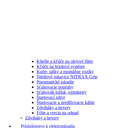
Kliešte a kľúče na olejové filtre
Kľúče na brzdové systémy
Kufre, tašky a montážne vozíky
Nitrilové rukavice NITRAX Grip
Pneumatické náradie
Sťahovacie popruhy
Sťahovák ložísk, extraktory
Štartovací zdroj
Štartovacie a predlžovacie káble
Zdviháky a hevery
Fólie a vrecia na odpad
Zdviháky a hevery
Príslušenstvo k elektronáradiu