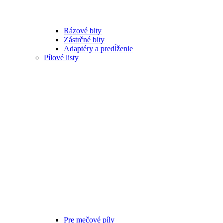
Rázové bity
Zástrčné bity
Adaptéry a predĺženie
Pílové listy
Pre mečové píly