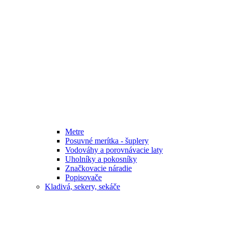
Metre
Posuvné merítka - šuplery
Vodováhy a porovnávacie laty
Uholníky a pokosníky
Značkovacie náradie
Popisovače
Kladivá, sekery, sekáče