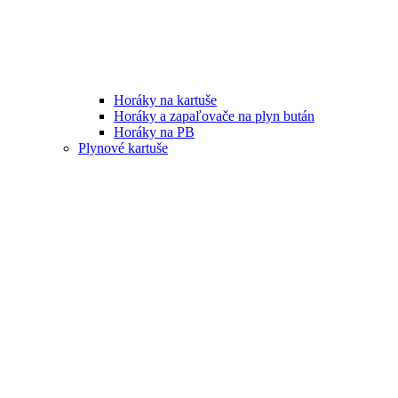
Horáky na kartuše
Horáky a zapaľovače na plyn bután
Horáky na PB
Plynové kartuše