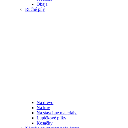
Obaja
Ručné píly
Na drevo
Na kov
Na stavebné materiály
Lupičkové pílky
Kosačky