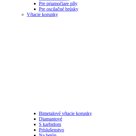
Pre priamočiare píly
Pre oscilačné brúsky
Vŕtacie korunky
Bimetalové vŕtacie korunky
Diamantové
S karbidom
Príslušenstvo
Na betón