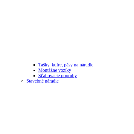
Tašky, kufre, pásy na náradie
Montážne vozíky
Sťahovacie popruhy
Stavebné náradie