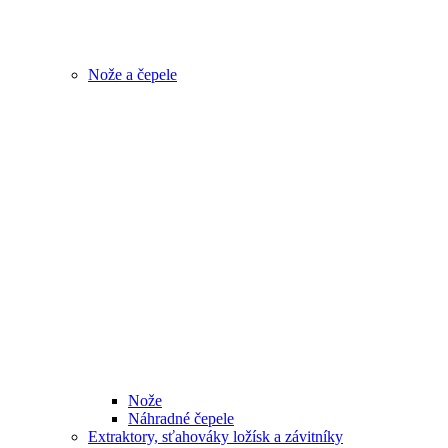
Nože a čepele
Nože
Náhradné čepele
Extraktory, sťahováky ložísk a závitníky