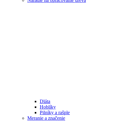
Náradie na opracovanie dreva
Dláta
Hoblíky
Pilníky a rašple
Meranie a značenie