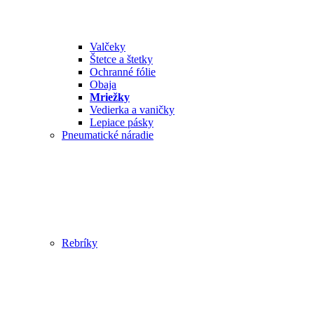
Valčeky
Štetce a štetky
Ochranné fólie
Obaja
Mriežky
Vedierka a vaničky
Lepiace pásky
Pneumatické náradie
Rebríky