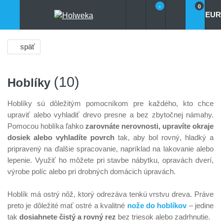
-
0
EUR
späť
(10)
Hoblíky
Hoblíky sú dôležitým pomocníkom pre každého, kto chce
upraviť alebo vyhladiť drevo presne a bez zbytočnej námahy.
Pomocou hoblíka ľahko
zarovnáte nerovnosti, upravíte okraje
dosiek alebo vyhladíte povrch
tak, aby bol rovný, hladký a
pripravený na ďalšie spracovanie, napríklad na lakovanie alebo
lepenie. Využiť ho môžete pri stavbe nábytku, opravách dverí,
výrobe políc alebo pri drobných domácich úpravách.
Hoblík má ostrý nôž, ktorý odrezáva tenkú vrstvu dreva. Práve
preto je dôležité mať ostré a kvalitné
nože do hoblíkov
– jedine
tak
dosiahnete čistý a rovný rez
bez triesok alebo zadrhnutie.