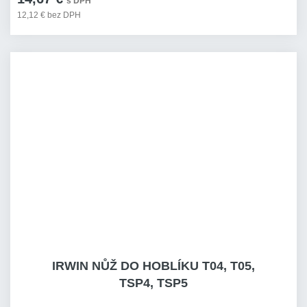
s DPH
12,12 € bez DPH
IRWIN NŮŽ DO HOBLÍKU T04, T05,
TSP4, TSP5