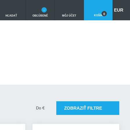
EUR
-
0
KOŠÍK
HĽADAŤ
OBĽÚBENÉ
MÔJ ÚČET
ZOBRAZIŤ FILTRE
Do
€