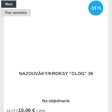
Akce
-15 %
Viac variantov
NAZOUVÁKY/KROKSY "CLOG" 36
Na objednanie
10,06 €
11,77 €
s DPH