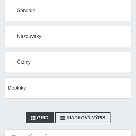
Sandále
Nazouváky
Čižmy
Doplnky
GRID
RIADKOVÝ VÝPIS