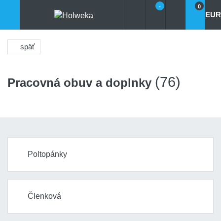
-
0
EUR
späť
(76)
Pracovná obuv a doplnky
Poltopánky
Členková