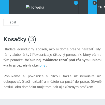
-
0
EUR
späť
(3)
Kosačky
Hľadáte jednoduchý spôsob, ako si doma presne narezať lišty,
rámy alebo rúrky? Pokosnica je šikovný pomocník, ktorý vám s
tým pomôže.
Vďaka nej zvládnete rezať pod rôznymi uhlami
– a to aj bez elektrickej
píly
.
Ponúkame aj pokosnice s pílkou, takže už nemusíte nič
dokupovať. Stačí rozbaliť a môžete sa pustiť do práce. Skvelé
poslúži ako domácim majstrom, tak aj skúseným profíkom.