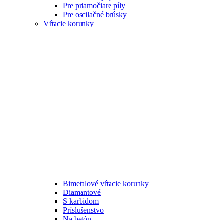
Pre priamočiare píly
Pre oscilačné brúsky
Vŕtacie korunky
Bimetalové vŕtacie korunky
Diamantové
S karbidom
Príslušenstvo
Na betón