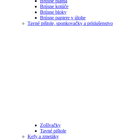
Brúsne plátna
Brúsne kotúče
Brúsne bloky
Brúsne papiere v úlohe
Tavné pištole, sponkovačky a príslušenstvo
Zošívačky
Tavné pištole
Kefy a zmetáky