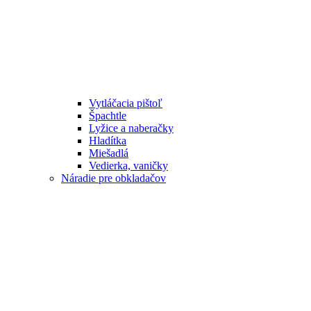
Vytláčacia pištoľ
Špachtle
Lyžice a naberačky
Hladítka
Miešadlá
Vedierka, vaničky
Náradie pre obkladačov