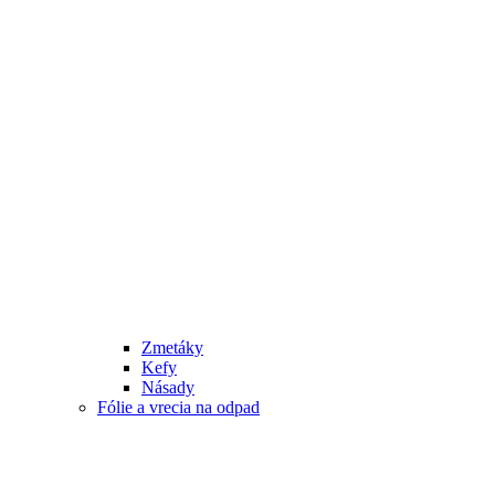
Zmetáky
Kefy
Násady
Fólie a vrecia na odpad