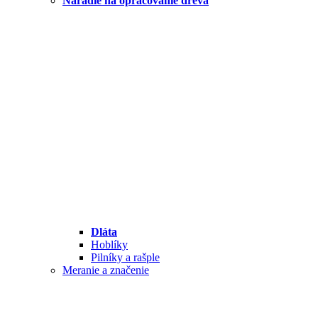
Náradie na opracovanie dreva
Dláta
Hoblíky
Pilníky a rašple
Meranie a značenie