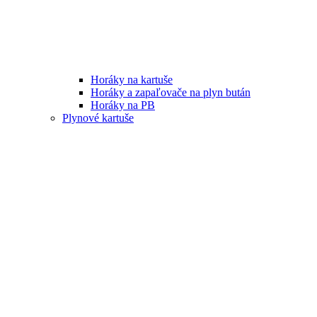
Horáky na kartuše
Horáky a zapaľovače na plyn bután
Horáky na PB
Plynové kartuše