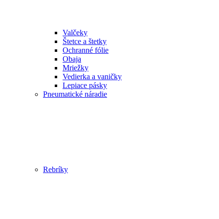
Valčeky
Štetce a štetky
Ochranné fólie
Obaja
Mriežky
Vedierka a vaničky
Lepiace pásky
Pneumatické náradie
Rebríky