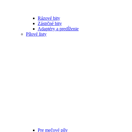
Rázové bity
Zástrčné bity
Adaptéry a predĺženie
Pílové listy
Pre mečové píly