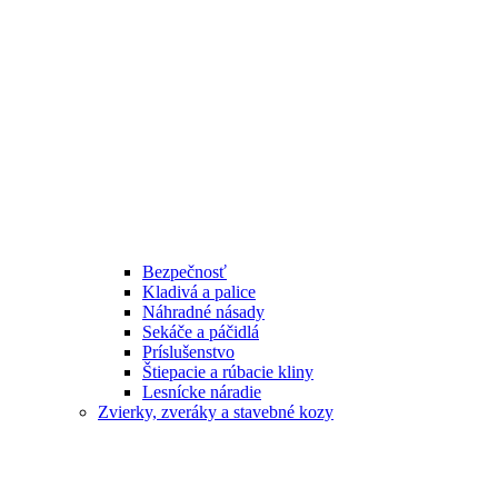
Bezpečnosť
Kladivá a palice
Náhradné násady
Sekáče a páčidlá
Príslušenstvo
Štiepacie a rúbacie kliny
Lesnícke náradie
Zvierky, zveráky a stavebné kozy