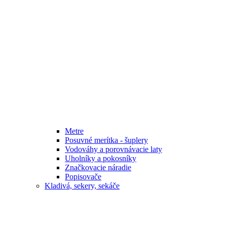
Metre
Posuvné merítka - šuplery
Vodováhy a porovnávacie laty
Uholníky a pokosníky
Značkovacie náradie
Popisovače
Kladivá, sekery, sekáče