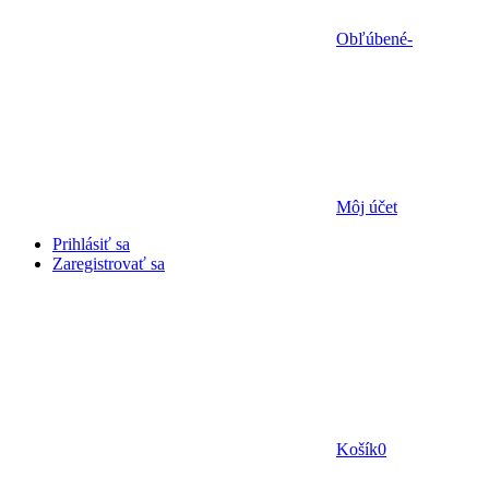
Obľúbené
-
Môj účet
Prihlásiť sa
Zaregistrovať sa
Košík
0