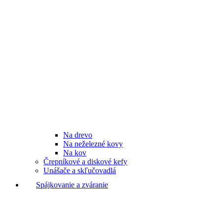
Na drevo
Na neželezné kovy
Na kov
Črepníkové a diskové kefy
Unášače a skľučovadlá
Spájkovanie a zváranie