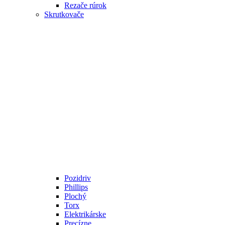
Rezače rúrok
Skrutkovače
Pozidriv
Phillips
Plochý
Torx
Elektrikárske
Precízne