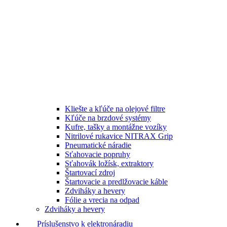
Kliešte a kľúče na olejové filtre
Kľúče na brzdové systémy
Kufre, tašky a montážne vozíky
Nitrilové rukavice NITRAX Grip
Pneumatické náradie
Sťahovacie popruhy
Sťahovák ložísk, extraktory
Štartovací zdroj
Štartovacie a predlžovacie káble
Zdviháky a hevery
Fólie a vrecia na odpad
Zdviháky a hevery
Príslušenstvo k elektronáradiu