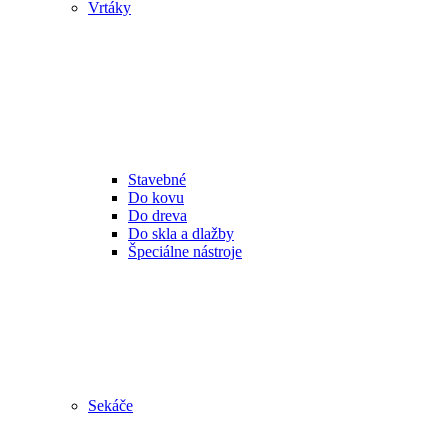
Vrtáky
Stavebné
Do kovu
Do dreva
Do skla a dlažby
Špeciálne nástroje
Sekáče