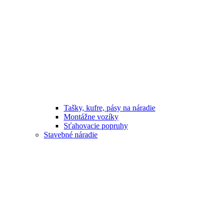
Tašky, kufre, pásy na náradie
Montážne vozíky
Sťahovacie popruhy
Stavebné náradie