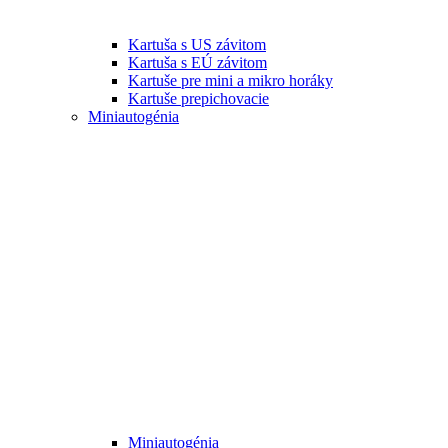
Kartuša s US závitom
Kartuša s EÚ závitom
Kartuše pre mini a mikro horáky
Kartuše prepichovacie
Miniautogénia
Miniautogénia