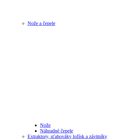
Nože a čepele
Nože
Náhradné čepele
Extraktory, sťahováky ložísk a závitníky