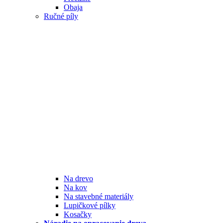
Obaja
Ručné píly
Na drevo
Na kov
Na stavebné materiály
Lupičkové pílky
Kosačky