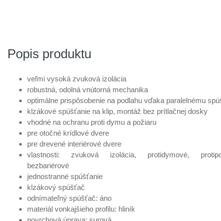
Schall-Ex L-15/30 WS 928 mm
Skladom 1 ks
60,26 €
Kód produktu: variant|1-880-0928
Popis produktu
Athmer Schall-Ex L-15/30 WS 1020
Skladom > 10
mm
ks
61,83 €
Kód produktu: variant|1-880-1020
veľmi vysoká zvuková izolácia
robustná, odolná vnútorná mechanika
Schall-Ex L-15/30 WS 1028 mm
Na objednanie
optimálne prispôsobenie na podlahu vďaka paralelnému spú
61,83 €
Kód produktu: variant|1-880-1028
klzákové spúšťanie na klip, montáž bez prítlačnej dosky
vhodné na ochranu proti dymu a požiaru
Athmer Schall-Ex L-15/30 WS 1120
Skladom > 10
pre otočné krídlové dvere
mm
ks
pre drevené interiérové dvere
64,01 €
Kód produktu: variant|1-880-1120
vlastnosti: zvuková izolácia, protidymové, protipo
bezbariérové
Athmer Schall-Ex L-15/30 WS 1220
Skladom > 10
jednostranné spúšťanie
mm
ks
klzákový spúšťač
75,44 €
Kód produktu: variant|1-880-1220
odnímateľný spúšťač: áno
materiál vonkajšieho profilu: hliník
Athmer Schall-Ex L-15/30 WS 1320
Na
povrchová úprava: surová