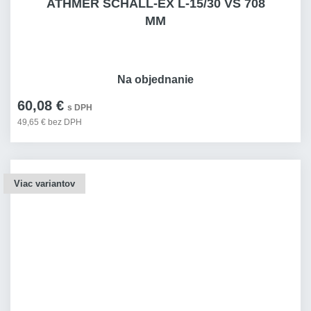
ATHMER SCHALL-EX L-15/30 VS 708
MM
Na objednanie
60,08 €
s DPH
49,65 € bez DPH
Viac variantov