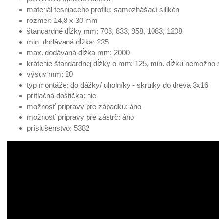
mm
objednanie
materiál tesniaceho profilu: samozhášací silikón
81,61 €
Kód produktu: variant|1-880-1320
rozmer: 14,8 x 30 mm
štandardné dĺžky mm: 708, 833, 958, 1083, 1208
Athmer Schall-Ex L-15/30 WS 1420
Na
min. dodávaná dĺžka: 235
mm
objednanie
max. dodávaná dĺžka mm: 2000
87,79 €
Kód produktu: variant|1-880-1420
krátenie štandardnej dĺžky o mm: 125, min. dĺžku nemožno s
Athmer Schall-Ex L-15/30 WS 1520
výsuv mm: 20
Na
mm
typ montáže: do dážky/ uholníky - skrutky do dreva 3x16
objednanie
94,00 €
prítlačná doštička: nie
Kód produktu: variant|1-880-1520
možnosť prípravy pre západku: áno
Athmer Schall-Ex L-15/30 WS 1620
možnosť prípravy pre zástrč: áno
Na
mm
príslušenstvo: 5382
objednanie
100,16 €
Kód produktu: variant|1-880-1620
Athmer Schall-Ex L-15/30 WS 1720
Na
mm
objednanie
106,33 €
Kód produktu: variant|1-880-1720
Athmer Schall-Ex L-15/30 WS 1820
Na
mm
objednanie