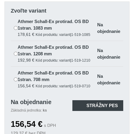
Zvoľte variant
Athmer Schall-Ex protirad. OS BD
Na
1stran. 1083 mm
objednanie
178,61 €
Kód produktu: variant|1-519-1085
Athmer Schall-Ex protirad. OS BD
Na
1stran. 1208 mm
objednanie
192,98 €
Kód produktu: variant|1-519-1210
Athmer Schall-Ex protirad. OS BD
Na
1stran. 708 mm
objednanie
156,54 €
Kód produktu: variant|1-519-0710
Athmer Schall-Ex protirad. OS BD
Na objednanie
Na
1stran. 833 mm
STRÁŽNY PES
objednanie
Základná jednotka:
ks
156,54 €
Kód produktu: variant|1-519-0835
156,54
€
Athmer Schall-Ex protirad. OS BD
s DPH
Na
1stran. 958 mm
129,37
€ bez DPH