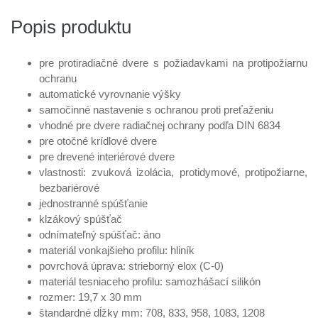
Popis produktu
pre protiradiačné dvere s požiadavkami na protipožiarnu
ochranu
automatické vyrovnanie výšky
samočinné nastavenie s ochranou proti preťaženiu
vhodné pre dvere radiačnej ochrany podľa DIN 6834
pre otočné krídlové dvere
pre drevené interiérové dvere
vlastnosti: zvuková izolácia, protidymové, protipožiarne,
bezbariérové
jednostranné spúšťanie
klzákový spúšťač
odnímateľný spúšťač: áno
materiál vonkajšieho profilu: hliník
povrchová úprava: strieborný elox (C-0)
materiál tesniaceho profilu: samozhášací silikón
rozmer: 19,7 x 30 mm
štandardné dĺžky mm: 708, 833, 958, 1083, 1208