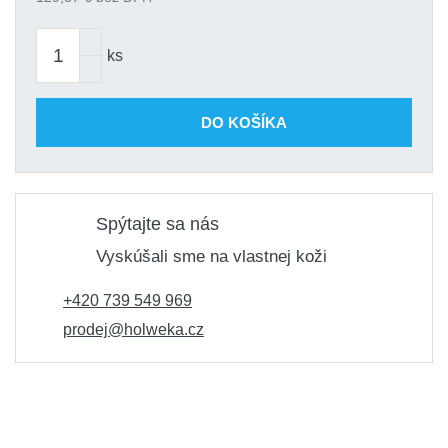
objednanie
167,92 €
Kód produktu: variant|1-519-0960
ks
DO KOŠÍKA
Spýtajte sa nás
Vyskúšali sme na vlastnej koži
+420 739 549 969
prodej@holweka.cz