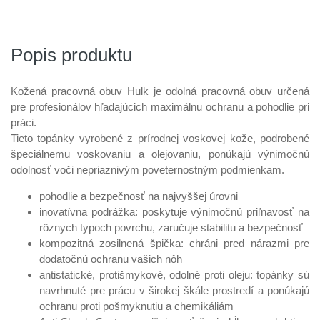
Popis produktu
Kožená pracovná obuv Hulk je odolná pracovná obuv určená
pre profesionálov hľadajúcich maximálnu ochranu a pohodlie pri
práci.
Tieto topánky vyrobené z prírodnej voskovej kože, podrobené
špeciálnemu voskovaniu a olejovaniu, ponúkajú výnimočnú
odolnosť voči nepriaznivým poveternostným podmienkam.
pohodlie a bezpečnosť na najvyššej úrovni
inovatívna podrážka: poskytuje výnimočnú priľnavosť na
rôznych typoch povrchu, zaručuje stabilitu a bezpečnosť
kompozitná zosilnená špička: chráni pred nárazmi pre
dodatočnú ochranu vašich nôh
antistatické, protišmykové, odolné proti oleju: topánky sú
navrhnuté pre prácu v širokej škále prostredí a ponúkajú
ochranu proti pošmyknutiu a chemikáliám