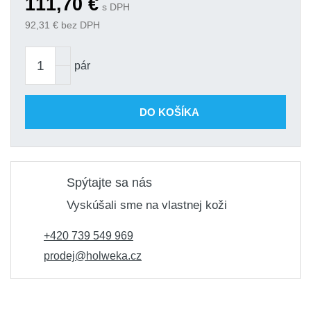
111,70
€
Boty pracovní kotníkové kožené
s DPH
Na
HULK S3 44
92,31
€ bez DPH
objednanie
111,70 €
Kód produktu: variant|S-78941
Boty pracovní kotníkové kožené
pár
Na
HULK S3 45
objednanie
111,70 €
Kód produktu: variant|S-78942
DO KOŠÍKA
Boty pracovní kotníkové kožené
Na
HULK S3 46
objednanie
111,70 €
Kód produktu: variant|S-78943
Spýtajte sa nás
Vyskúšali sme na vlastnej koži
+420 739 549 969
prodej@holweka.cz