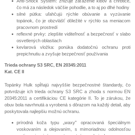
Anti-Shock System: znižuje zaťaženie kĺbov a chrbtice,
čo má za následok väčšie pohodlie, a to aj po dlhé hodiny
silné pútka: uľahčujú rýchle obúvanie a vyzúvanie
topánok, čo je obzvlášť dôležité v rýchlo sa meniacom
pracovnom prostredí
reflexné prvky: zlepšite viditeľnosť a bezpečnosť v slabo
osvetlených oblastiach
kevlarová vložka: ponúka dodatočnú ochranu proti
prepichnutiu a zvyšuje bezpečnosť používania
Trieda ochrany S3 SRC, EN 20345:2011
Kat. CE II
Topánky Hulk spĺňajú najvyššie bezpečnostné štandardy, čo
potvrdzuje ich trieda ochrany S3 SRC a zhoda s normou EN
20345:2011 a certifikáciou CE kategórie II. To je zárukou, že
obuv bola navrhnutá a vyrobená s dôrazom na každý detail, aby
poskytovala najlepšiu možnú ochranu.
prírodná koža typu „waxy” opracovaná špeciálnym
voskovaním a olejovaním, s mimoriadnou odolnosťou