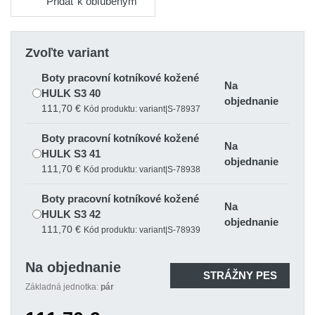
Pridať k obľúbeným
Zvoľte variant
Boty pracovní kotníkové kožené
Na
HULK S3 40
objednanie
111,70 €
Kód produktu: variant|S-78937
Boty pracovní kotníkové kožené
Na
HULK S3 41
objednanie
111,70 €
Kód produktu: variant|S-78938
Boty pracovní kotníkové kožené
Na
HULK S3 42
objednanie
111,70 €
Kód produktu: variant|S-78939
Boty pracovní kotníkové kožené
Na objednanie
Na
HULK S3 43
STRÁŽNY PES
objednanie
Základná jednotka:
pár
111,70 €
Kód produktu: variant|S-78940