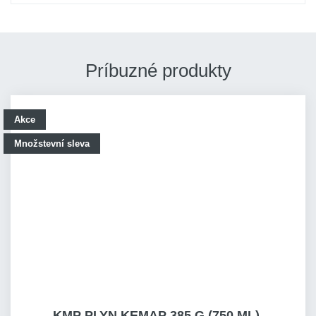
Príbuzné produkty
Akce
Množstevní sleva
KMP PLYN KEMAP 385 G (750 ML),