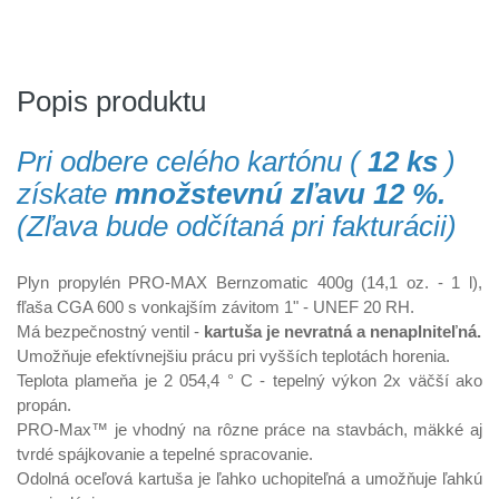
Popis produktu
Pri odbere celého kartónu (
12 ks
)
získate
množstevnú zľavu 12 %.
(Zľava bude odčítaná pri fakturácii)
Plyn propylén PRO-MAX Bernzomatic 400g (14,1 oz. - 1 l),
fľaša CGA 600 s vonkajším závitom 1" - UNEF 20 RH.
Má bezpečnostný ventil -
kartuša je nevratná a nenaplniteľná.
Umožňuje efektívnejšiu prácu pri vyšších teplotách horenia.
Teplota plameňa je 2 054,4 ° C - tepelný výkon 2x väčší ako
propán.
PRO-Max™ je vhodný na rôzne práce na stavbách, mäkké aj
tvrdé spájkovanie a tepelné spracovanie.
Odolná oceľová kartuša je ľahko uchopiteľná a umožňuje ľahkú