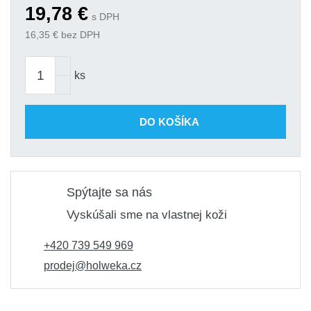
19,78
€
s DPH
16,35
€ bez DPH
ks
DO KOŠÍKA
Spýtajte sa nás
Vyskúšali sme na vlastnej koži
+420 739 549 969
prodej@holweka.cz