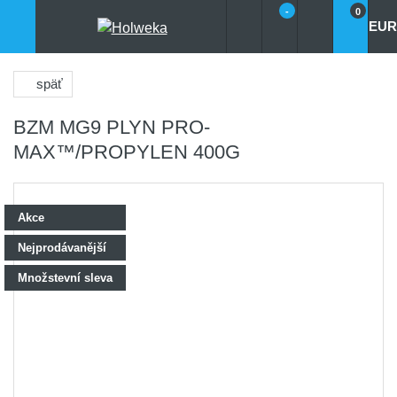
-
0
EUR
späť
BZM MG9 PLYN PRO-
MAX™/PROPYLEN 400G
Akce
Nejprodávanější
Množstevní sleva