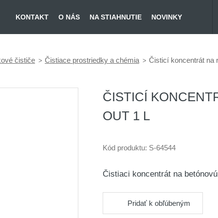
KONTAKT
O NÁS
NA STIAHNUTIE
NOVINKY
ové čističe
Čistiace prostriedky a chémia
Čisticí koncentrát n
ČISTICÍ KONCENT
OUT 1 L
Kód produktu:
S-64544
Čistiaci koncentrát na betónov
Pridať k obľúbeným