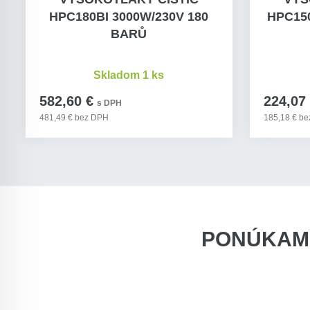
HPC180BI 3000W/230V 180
HPC150
BARŮ
Skladom 1 ks
582,60 €
224,07
s DPH
481,49 € bez DPH
185,18 € b
PONÚKAM