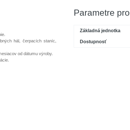
Parametre pro
Základná jednotka
ie.
bných hál, čerpacích staníc,
Dostupnosť
mesiacov od dátumu výroby.
ácie.