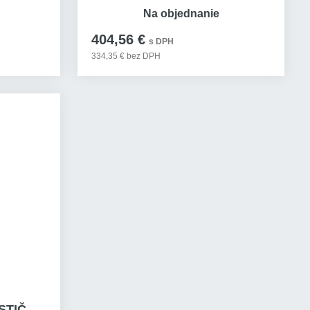
Na objednanie
404,56 €
s DPH
334,35 € bez DPH
STIČ