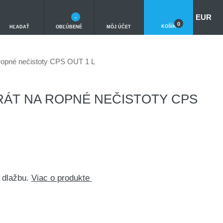
EUR
-
0
KOŠÍK
HĽADAŤ
OBĽÚBENÉ
MÔJ ÚČET
a ropné nečistoty CPS OUT 1 L
RÁT NA ROPNÉ NEČISTOTY CPS
ú dlažbu.
Viac o produkte