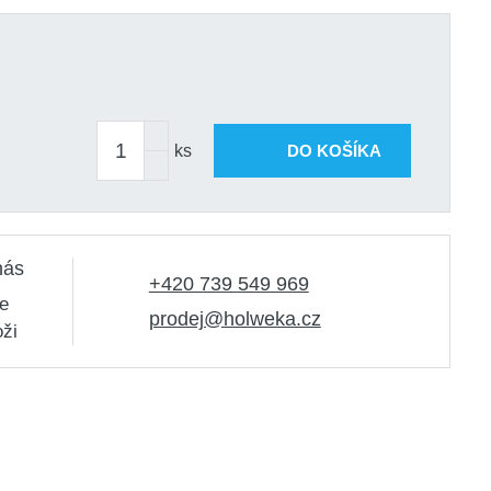
ks
DO KOŠÍKA
nás
+420 739 549 969
e
prodej@holweka.cz
oži