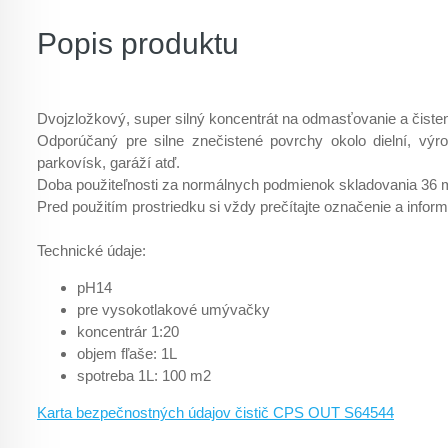
Popis produktu
Dvojzložkový, super silný koncentrát na odmasťovanie a čisten
Odporúčaný pre silne znečistené povrchy okolo dielní, výro
parkovísk, garáží atď.
Doba použiteľnosti za normálnych podmienok skladovania 36 
Pred použitím prostriedku si vždy prečítajte označenie a inform
Technické údaje:
pH14
pre vysokotlakové umývačky
koncentrár 1:20
objem fľaše: 1L
spotreba 1L: 100 m2
Karta bezpečnostných údajov čistič CPS OUT S64544