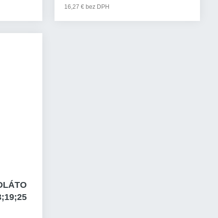
16,27 € bez DPH
DLÁTO
;19;25