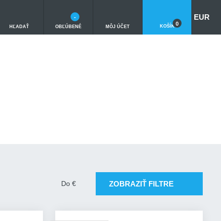
EUR
-
0
KOŠÍK
HĽADAŤ
OBĽÚBENÉ
MÔJ ÚČET
ZOBRAZIŤ FILTRE
Do
€