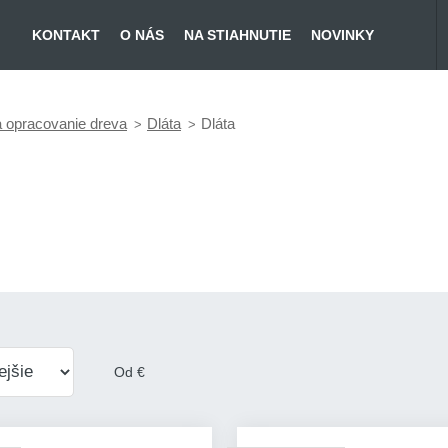
KONTAKT
O NÁS
NA STIAHNUTIE
NOVINKY
a opracovanie dreva
Dláta
Dláta
Od
€