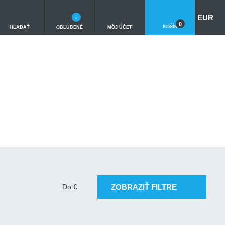
EUR
-
0
KOŠÍK
HĽADAŤ
OBĽÚBENÉ
MÔJ ÚČET
ZOBRAZIŤ FILTRE
Do
€