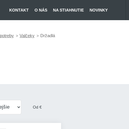
KONTAKT
O NÁS
NA STIAHNUTIE
NOVINKY
potreby
Valčeky
Držadlá
Od
€