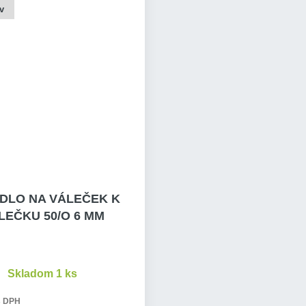
v
DLO NA VÁLEČEK K
LEČKU 50/O 6 MM
Skladom 1 ks
s DPH