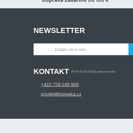
Doprava zadarmo
od 100 €
NEWSLETTER
KONTAKT
(Po-Pi 8:00-16:00) pracovné dni
+420 739 549 969
prodej@holweka.cz