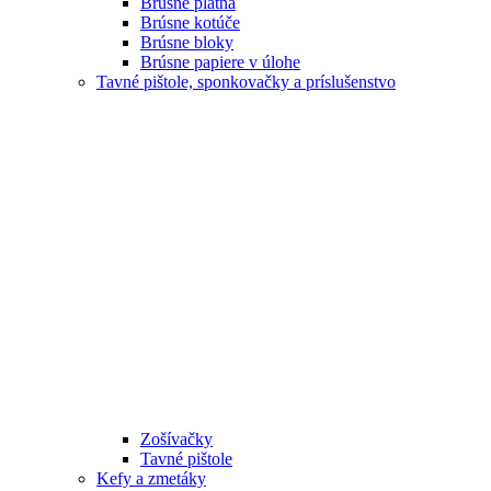
Brúsne plátna
Brúsne kotúče
Brúsne bloky
Brúsne papiere v úlohe
Tavné pištole, sponkovačky a príslušenstvo
Zošívačky
Tavné pištole
Kefy a zmetáky