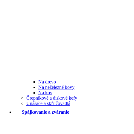
Na drevo
Na neželezné kovy
Na kov
Črepníkové a diskové kefy
Unášače a skľučovadlá
Spájkovanie a zváranie