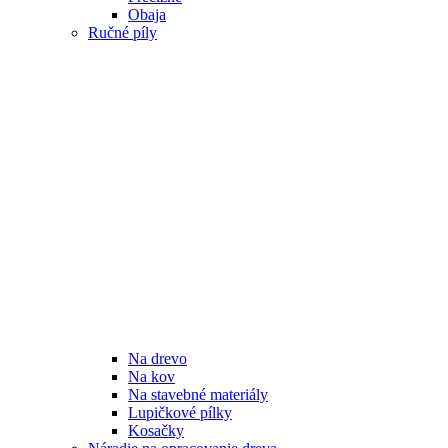
Obaja
Ručné píly
Na drevo
Na kov
Na stavebné materiály
Lupičkové pílky
Kosačky