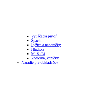
Vytláčacia pištoľ
Špachtle
Lyžice a naberačky
Hladítka
Miešadlá
Vedierka, vaničky
Náradie pre obkladačov