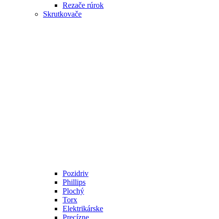
Rezače rúrok
Skrutkovače
Pozidriv
Phillips
Plochý
Torx
Elektrikárske
Precízne