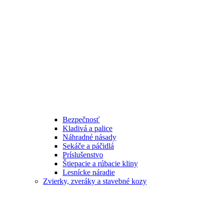
Bezpečnosť
Kladivá a palice
Náhradné násady
Sekáče a páčidlá
Príslušenstvo
Štiepacie a rúbacie kliny
Lesnícke náradie
Zvierky, zveráky a stavebné kozy