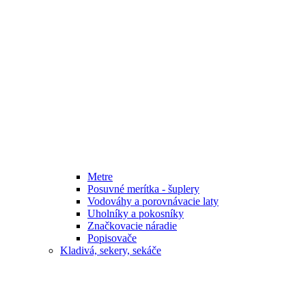
Metre
Posuvné merítka - šuplery
Vodováhy a porovnávacie laty
Uholníky a pokosníky
Značkovacie náradie
Popisovače
Kladivá, sekery, sekáče