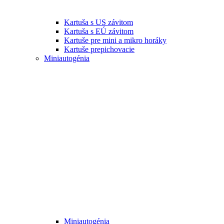
Kartuša s US závitom
Kartuša s EÚ závitom
Kartuše pre mini a mikro horáky
Kartuše prepichovacie
Miniautogénia
Miniautogénia