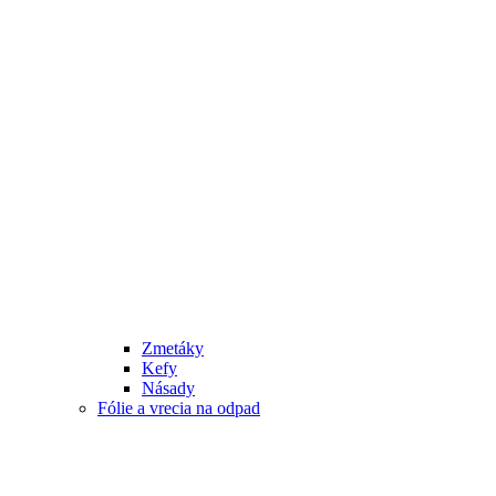
Zmetáky
Kefy
Násady
Fólie a vrecia na odpad