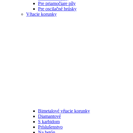
Pre priamočiare píly
Pre oscilačné brúsky
Vŕtacie korunky
Bimetalové vŕtacie korunky
Diamantové
S karbidom
Príslušenstvo
Na betón