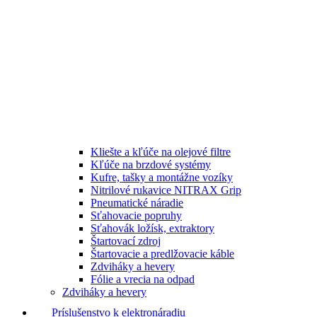
Kliešte a kľúče na olejové filtre
Kľúče na brzdové systémy
Kufre, tašky a montážne vozíky
Nitrilové rukavice NITRAX Grip
Pneumatické náradie
Sťahovacie popruhy
Sťahovák ložísk, extraktory
Štartovací zdroj
Štartovacie a predlžovacie káble
Zdviháky a hevery
Fólie a vrecia na odpad
Zdviháky a hevery
Príslušenstvo k elektronáradiu