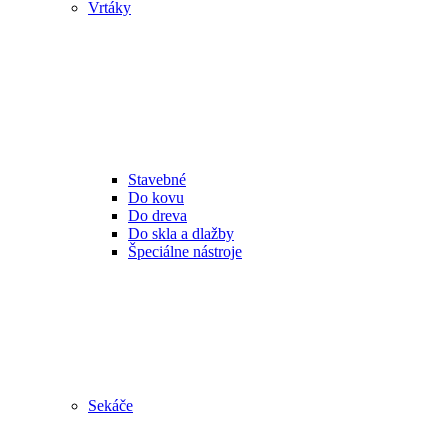
Vrtáky
Stavebné
Do kovu
Do dreva
Do skla a dlažby
Špeciálne nástroje
Sekáče