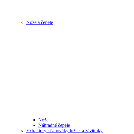
Nože a čepele
Nože
Náhradné čepele
Extraktory, sťahováky ložísk a závitníky