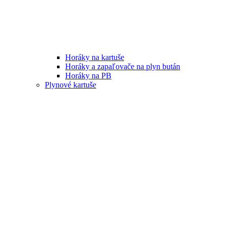
Horáky na kartuše
Horáky a zapaľovače na plyn bután
Horáky na PB
Plynové kartuše