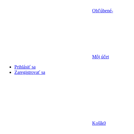
Obľúbené
-
Môj účet
Prihlásiť sa
Zaregistrovať sa
Košík
0