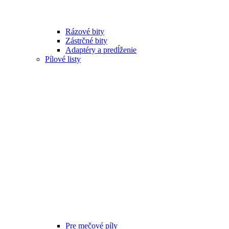
Rázové bity
Zástrčné bity
Adaptéry a predĺženie
Pílové listy
Pre mečové píly