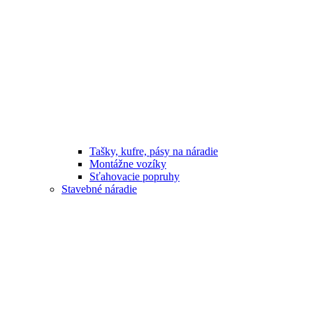
Tašky, kufre, pásy na náradie
Montážne vozíky
Sťahovacie popruhy
Stavebné náradie