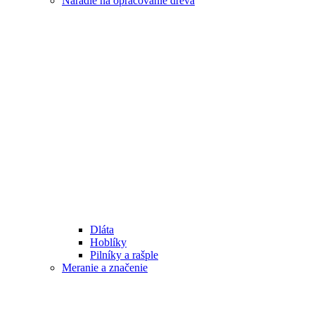
Náradie na opracovanie dreva
Dláta
Hoblíky
Pilníky a rašple
Meranie a značenie