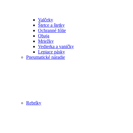
Valčeky
Štetce a štetky
Ochranné fólie
Obaja
Mriežky
Vedierka a vaničky
Lepiace pásky
Pneumatické náradie
Rebríky