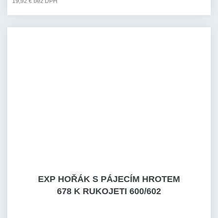
19,92 € bez DPH
EXP HOŘÁK S PÁJECÍM HROTEM
678 K RUKOJETI 600/602