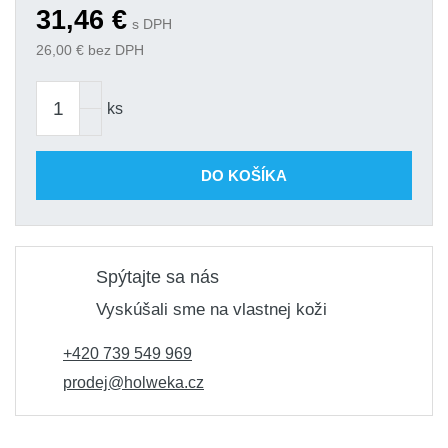
31,46
€
s DPH
26,00
€ bez DPH
ks
DO KOŠÍKA
Spýtajte sa nás
Vyskúšali sme na vlastnej koži
+420 739 549 969
prodej@holweka.cz