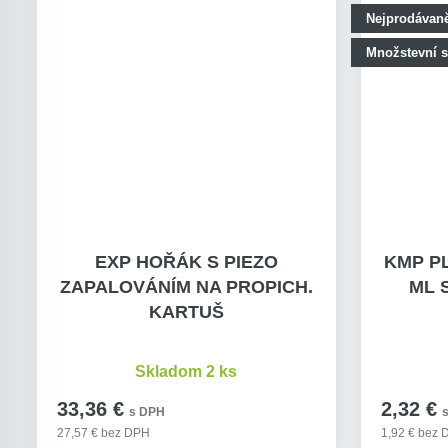
Nejprodávaně
Množstevní s
EXP HOŘÁK S PIEZO
KMP PL
ZAPALOVÁNÍM NA PROPICH.
ML 
KARTUŠ
Skladom 2 ks
33,36 €
2,32 €
s DPH
27,57 € bez DPH
1,92 € bez