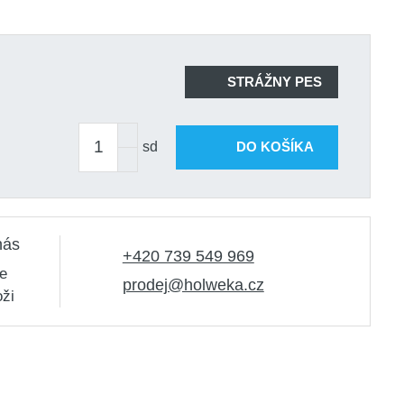
STRÁŽNY PES
sd
DO KOŠÍKA
nás
+420 739 549 969
e
prodej@holweka.cz
oži