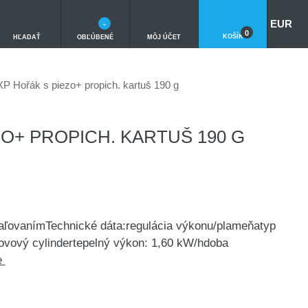
EUR
-
0
KOŠÍK
HĽADAŤ
OBĽÚBENÉ
MÔJ ÚČET
P Hořák s piezo+ propich. kartuš 190 g
O+ PROPICH. KARTUŠ 190 G
paľovanímTechnické dáta:regulácia výkonu/plameňatyp
ovový cylindertepelný výkon: 1,60 kW/hdoba
e