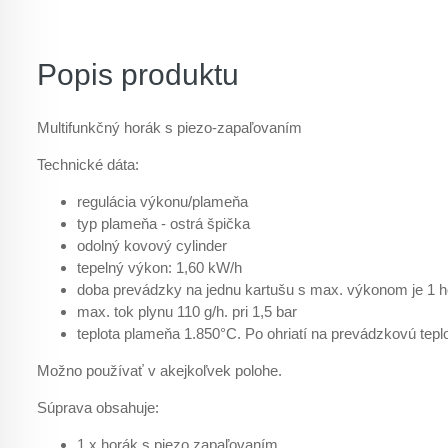
Popis produktu
Multifunkčný horák s piezo-zapaľovaním
Technické dáta:
regulácia výkonu/plameňa
typ plameňa - ostrá špička
odolný kovový cylinder
tepelný výkon: 1,60 kW/h
doba prevádzky na jednu kartušu s max. výkonom je 1 h
max. tok plynu 110 g/h. pri 1,5 bar
teplota plameňa 1.850°C. Po ohriatí na prevádzkovú teplo
Možno používať v akejkoľvek polohe.
Súprava obsahuje:
1 x horák s piezo zapaľovaním