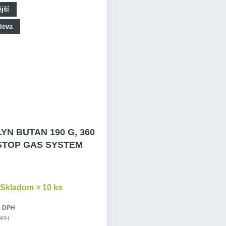
jší
leva
YN BUTAN 190 G, 360
STOP GAS SYSTEM
Skladom > 10 ks
s DPH
 DPH