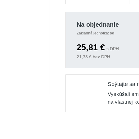
Na objednanie
Základná jednotka:
sd
25,81
€
s DPH
21,33
€ bez DPH
Spýtajte sa 
Vyskúšali sm
na vlastnej k