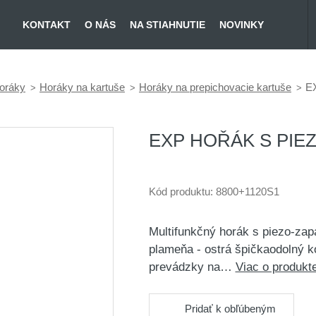
KONTAKT
O NÁS
NA STIAHNUTIE
NOVINKY
oráky
Horáky na kartuše
Horáky na prepichovacie kartuše
EX
EXP HOŘÁK S PIEZ
Kód produktu:
8800+1120S1
Multifunkčný horák s piezo-za
plameňa - ostrá špičkaodolný k
prevádzky na…
Viac o produkt
Pridať k obľúbeným