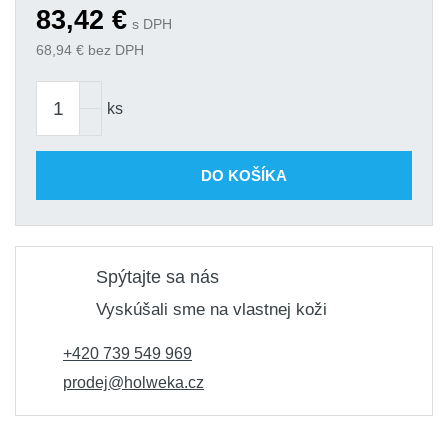
83,42
€
s DPH
68,94
€ bez DPH
ks
DO KOŠÍKA
Spýtajte sa nás
Vyskúšali sme na vlastnej koži
+420 739 549 969
prodej@holweka.cz