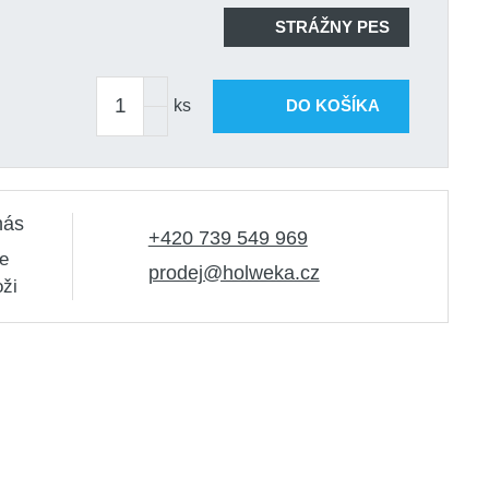
STRÁŽNY PES
ks
DO KOŠÍKA
nás
+420 739 549 969
e
prodej@holweka.cz
oži