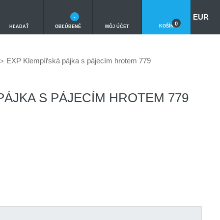
EUR
-
0
KOŠÍK
HĽADAŤ
OBĽÚBENÉ
MÔJ ÚČET
EXP Klempířská pájka s pájecím hrotem 779
PÁJKA S PÁJECÍM HROTEM 779