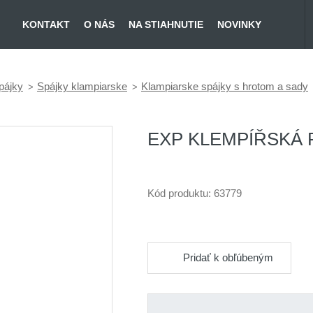
KONTAKT
O NÁS
NA STIAHNUTIE
NOVINKY
pájky
Spájky klampiarske
Klampiarske spájky s hrotom a sady
EXP KLEMPÍŘSKÁ 
Kód produktu:
63779
Pridať k obľúbeným