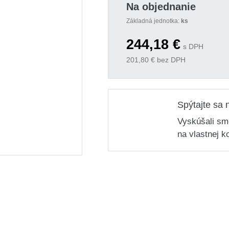
Na objednanie
Základná jednotka:
ks
244,18
€
s DPH
201,80
€ bez DPH
Spýtajte sa 
Vyskúšali sm
na vlastnej k