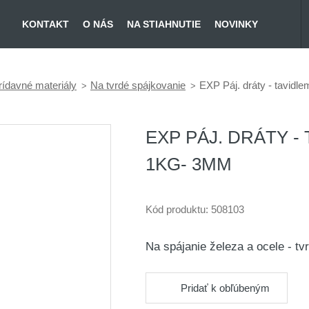
KONTAKT
O NÁS
NA STIAHNUTIE
NOVINKY
rídavné materiály
Na tvrdé spájkovanie
EXP Páj. dráty - tavid
EXP PÁJ. DRÁTY 
1KG- 3MM
Kód produktu:
508103
Na spájanie železa a ocele - t
Pridať k obľúbeným