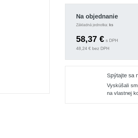
Na objednanie
Základná jednotka:
ks
58,37
€
s DPH
48,24
€ bez DPH
Spýtajte sa 
Vyskúšali sm
na vlastnej k