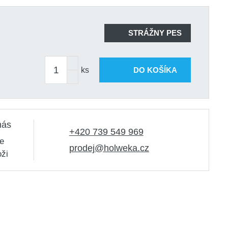
STRÁŽNY PES
ks
DO KOŠÍKA
nás
+420 739 549 969
e
prodej@holweka.cz
oži