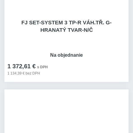
FJ SET-SYSTEM 3 TP-R VÁH.TŘ. G-
HRANATÝ TVAR-N/Č
Na objednanie
1 372,61 €
s DPH
1 134,39 € bez DPH