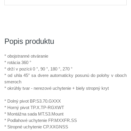
Popis produktu
* obojstranné otváranie
* rotácia 360 °
* drží v pozícii 0 °, 90 °, 180 °, 270 °
* od uhla 45° sa dvere automaticky posunú do polohy v oboch
smeroch
* okrúhly tvar - nerezové uchytenie + biely stropný kryt
* Dolný pivot BP.S3.70.GXXX
* Horný pivot TP.X.TP-RGXWT
* Montážna sada MT.S3.Mount
* Podlahové uchytenie FP.MXXFR.SS
* Stropné uchytenie CP.XXGNSS