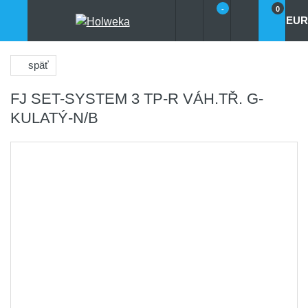
-
0
EUR
späť
FJ SET-SYSTEM 3 TP-R VÁH.TŘ. G-
KULATÝ-N/B