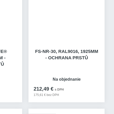
FE®
FS-NR-30, RAL9016, 1925MM
M -
- OCHRANA PRSTŮ
TŮ
Na objednanie
212,49 €
s DPH
175,61 € bez DPH