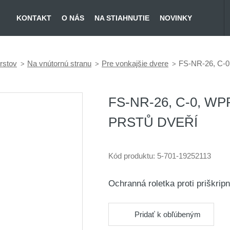
KONTAKT
O NÁS
NA STIAHNUTIE
NOVINKY
rstov
Na vnútornú stranu
Pre vonkajšie dvere
FS-NR-26, C-0,
FS-NR-26, C-0, 
PRSTŮ DVEŘÍ
Kód produktu:
5-701-19252113
Ochranná roletka proti priškrip
Pridať k obľúbeným