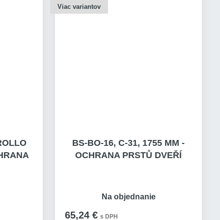
Viac variantov
-ROLLO
BS-BO-16, C-31, 1755 MM -
CHRANA
OCHRANA PRSTŮ DVEŘÍ
Na objednanie
65,24 €
s DPH