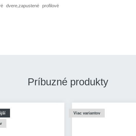
vé dvere,zapustené profilové
Príbuzné produkty
jší
Viac variantov
v