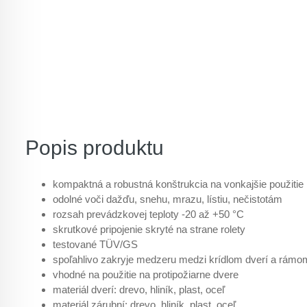
Popis produktu
kompaktná a robustná konštrukcia na vonkajšie použitie
odolné voči dažďu, snehu, mrazu, lístiu, nečistotám
rozsah prevádzkovej teploty -20 až +50 °C
skrutkové pripojenie skryté na strane rolety
testované TÜV/GS
spoľahlivo zakryje medzeru medzi krídlom dverí a rámo
vhodné na použitie na protipožiarne dvere
materiál dverí: drevo, hliník, plast, oceľ
materiál zárubní: drevo, hliník, plast, oceľ