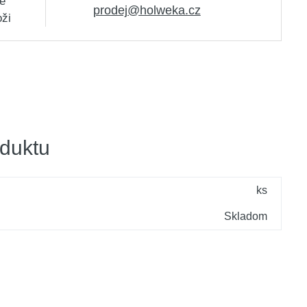
e
prodej@holweka.cz
oži
duktu
ks
Skladom