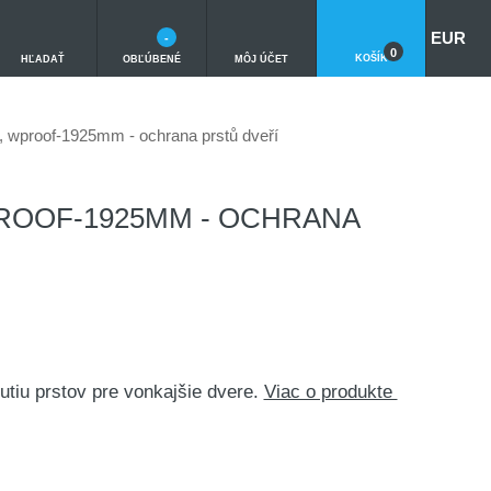
EUR
-
0
KOŠÍK
HĽADAŤ
OBĽÚBENÉ
MÔJ ÚČET
 wproof-1925mm - ochrana prstů dveří
WPROOF-1925MM - OCHRANA
nutiu prstov pre vonkajšie dvere.
Viac o produkte