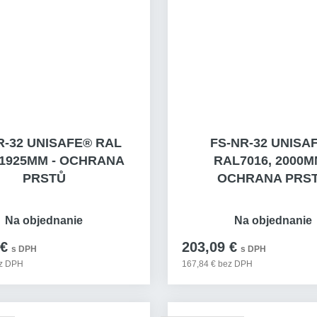
R-32 UNISAFE® RAL
FS-NR-32 UNISA
 1925MM - OCHRANA
RAL7016, 2000M
PRSTŮ
OCHRANA PRS
Na objednanie
Na objednanie
 €
203,09 €
s DPH
s DPH
ez DPH
167,84 € bez DPH