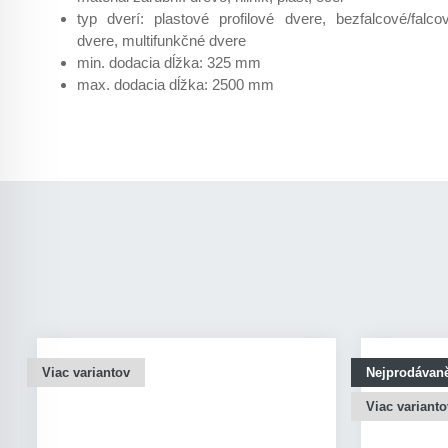
typ dverí: plastové profilové dvere, bezfalcové/falco
dvere, multifunkčné dvere
min. dodacia dĺžka: 325 mm
max. dodacia dĺžka: 2500 mm
Viac variantov
Nejprodávaně
Viac varianto