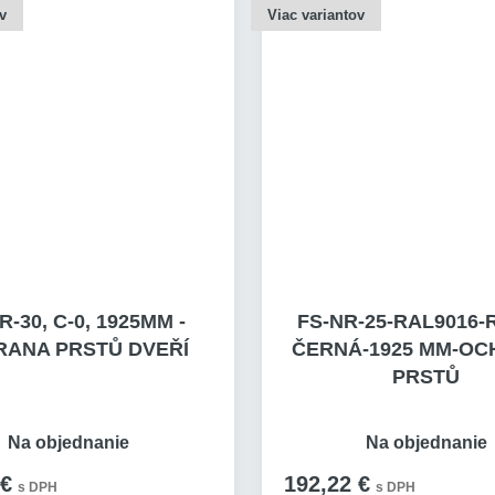
v
Viac variantov
R-30, C-0, 1925MM -
FS-NR-25-RAL9016
ANA PRSTŮ DVEŘÍ
ČERNÁ-1925 MM-O
PRSTŮ
Na objednanie
Na objednanie
 €
192,22 €
s DPH
s DPH