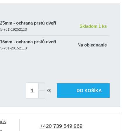
25mm - ochrana prstů dveří
Skladom 1 ks
t|5-701-19252113
15mm - ochrana prstů dveří
Na objednanie
t|5-701-20152113
ks
DO KOŠÍKA
nás
+420 739 549 969