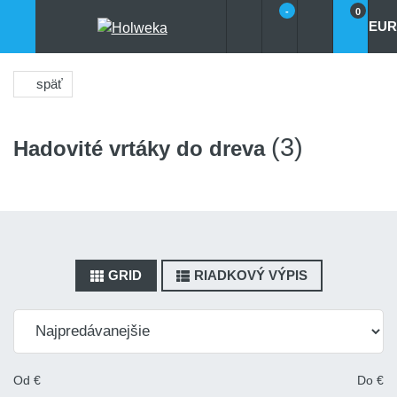
-
0
EUR
späť
(3)
Hadovité vrtáky do dreva
GRID
RIADKOVÝ VÝPIS
Od
€
Do
€