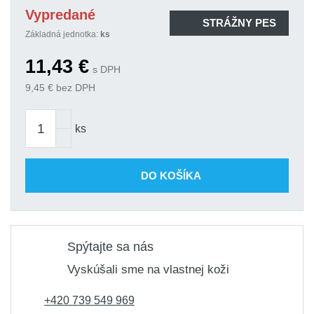
Vypredané
STRÁŽNY PES
Základná jednotka:
ks
11,43
€
s DPH
9,45
€ bez DPH
ks
DO KOŠÍKA
Spýtajte sa nás
Vyskúšali sme na vlastnej koži
+420 739 549 969