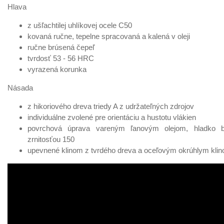
Hlava
z ušľachtilej uhlíkovej ocele C50
kovaná ručne, tepelne spracovaná a kalená v oleji
ručne brúsená čepeľ
tvrdosť 53 - 56 HRC
vyrazená korunka
Násada
z hikoriového dreva triedy A z udržateľných zdrojov
individuálne zvolené pre orientáciu a hustotu vlákien
povrchová úprava vareným ľanovým olejom, hladko b
zrnitosťou 150
upevnené klinom z tvrdého dreva a oceľovým okrúhlym kli