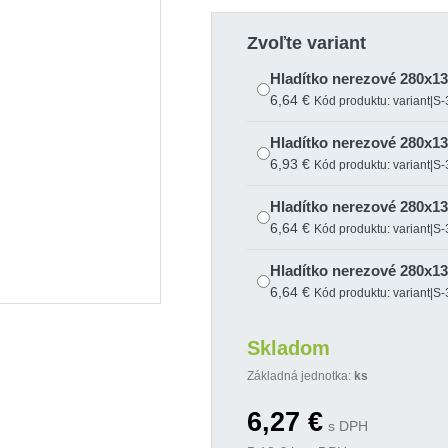
Zvoľte variant
Hladítko nerezové 280x
6,64 €
Kód produktu: variant|S
Hladítko nerezové 280x
6,93 €
Kód produktu: variant|S
Hladítko nerezové 280x1
6,64 €
Kód produktu: variant|S
Hladítko nerezové 280x1
6,64 €
Kód produktu: variant|S
Hladítko nerezové 280x1
Skladom
6,64 €
Kód produktu: variant|S
Základná jednotka:
ks
Hladítko nerezové 280x1
6,27
€
6,27 €
Kód produktu: variant|S
s DPH