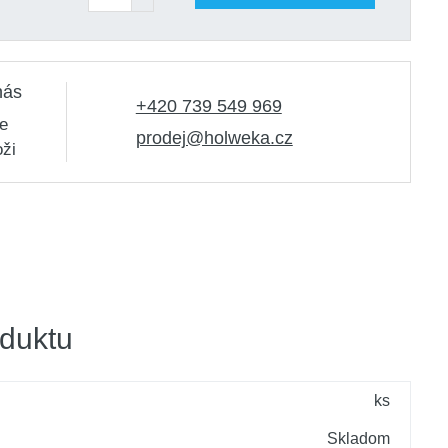
nás
+420 739 549 969
e
prodej@holweka.cz
oži
duktu
ks
Skladom