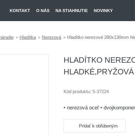
KONTAKT
O NÁS
NA STIAHNUTIE
NOVINKY
náradie
Hladítka
Nerezová
Hladítko nerezové 280x130mm hla
HLADÍTKO NEREZ
HLADKÉ,PRYŽOVÁ
Kód produktu:
S-37224
• nerezová oceľ • dvojkompone
Pridať k obľúbeným