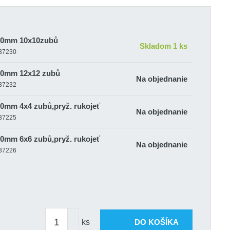
130mm 10x10zubů
Skladom 1 ks
-37230
130mm 12x12 zubů
Na objednanie
-37232
30mm 4x4 zubů,pryž. rukojeť
Na objednanie
-37225
30mm 6x6 zubů,pryž. rukojeť
Na objednanie
-37226
30mm 8x8 zubů,pryž. rukojeť
Skladom 2 ks
-37228
30mm hladké,pryžová rukojeť
Na objednanie
-37224
ks
DO KOŠÍKA