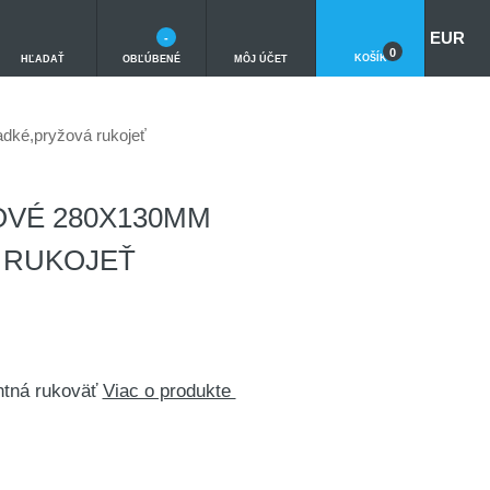
EUR
-
0
KOŠÍK
HĽADAŤ
OBĽÚBENÉ
MÔJ ÚČET
dké,pryžová rukojeť
OVÉ 280X130MM
 RUKOJEŤ
ntná rukoväť
Viac o produkte