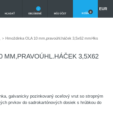
EUR
-
0
KOŠÍK
HĽADAŤ
OBĽÚBENÉ
MÔJ ÚČET
A
Hmoždinka OLA 10 mm,pravoúhl.háček 3,5x62 mm/4ks
0 MM,PRAVOÚHL.HÁČEK 3,5X62
nka, galvanicky pozinkovaný oceľový vrut so stropným
kých prvkov do sadrokartónových dosiek s hrúbkou do