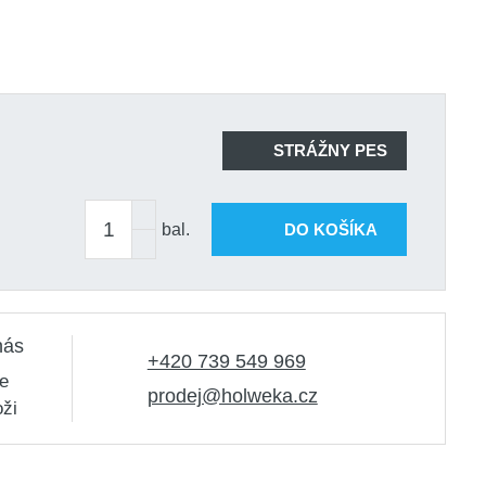
STRÁŽNY PES
bal.
DO KOŠÍKA
nás
+420 739 549 969
e
prodej@holweka.cz
oži