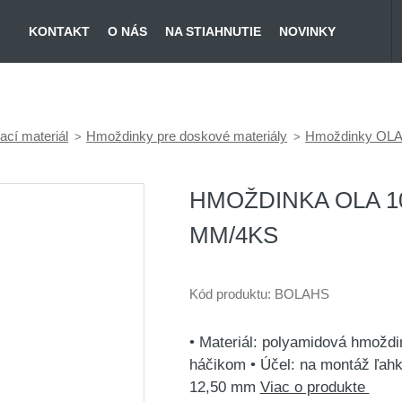
KONTAKT
O NÁS
NA STIAHNUTIE
NOVINKY
cí materiál
Hmoždinky pre doskové materiály
Hmoždinky OL
HMOŽDINKA OLA 1
MM/4KS
Kód produktu:
BOLAHS
• Materiál: polyamidová hmoždi
háčikom • Účel: na montáž ľah
12,50 mm
Viac o produkte