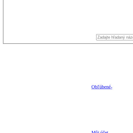
Obľúbené
-
Môj účet