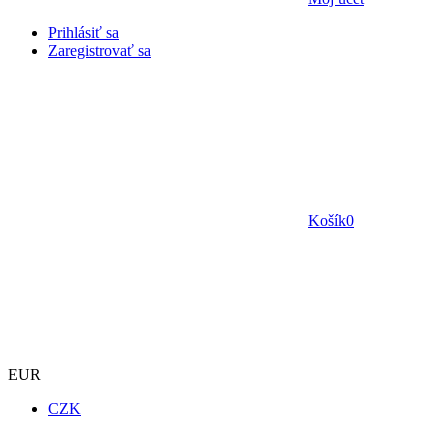
Prihlásiť sa
Zaregistrovať sa
Košík
0
EUR
CZK