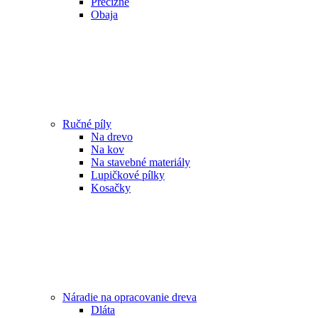
Precízne
Obaja
Ručné píly
Na drevo
Na kov
Na stavebné materiály
Lupičkové pílky
Kosačky
Náradie na opracovanie dreva
Dláta