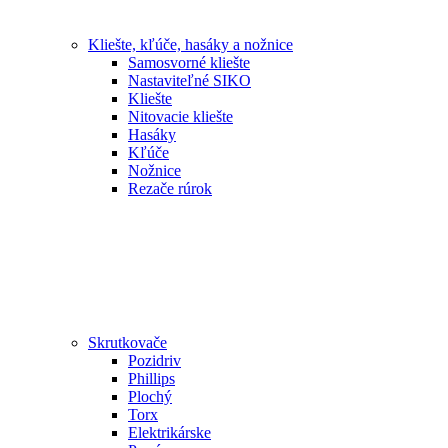
Kliešte, kľúče, hasáky a nožnice
Samosvorné kliešte
Nastaviteľné SIKO
Kliešte
Nitovacie kliešte
Hasáky
Kľúče
Nožnice
Rezače rúrok
Skrutkovače
Pozidriv
Phillips
Plochý
Torx
Elektrikárske