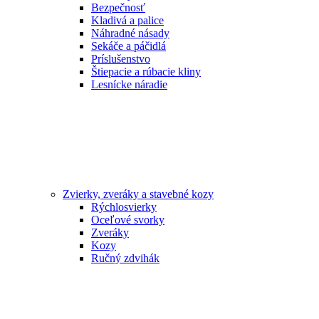
Bezpečnosť
Kladivá a palice
Náhradné násady
Sekáče a páčidlá
Príslušenstvo
Štiepacie a rúbacie kliny
Lesnícke náradie
Zvierky, zveráky a stavebné kozy
Rýchlosvierky
Oceľové svorky
Zveráky
Kozy
Ručný zdvihák