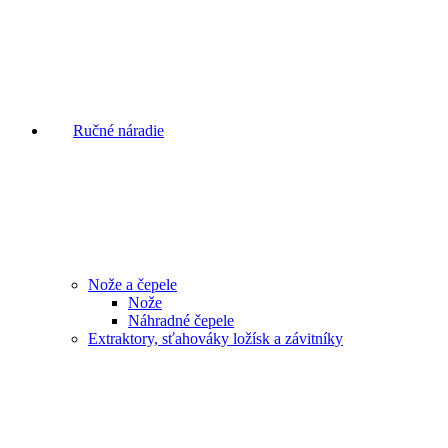
Ručné náradie
Nože a čepele
Nože
Náhradné čepele
Extraktory, sťahováky ložísk a závitníky