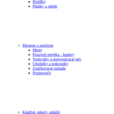
Hoblíky
Pilníky a rašple
Meranie a značenie
Metre
Posuvné merítka - šuplery
Vodováhy a porovnávacie laty
Uholníky a pokosníky
Značkovacie náradie
Popisovače
Kladivá, sekery, sekáče