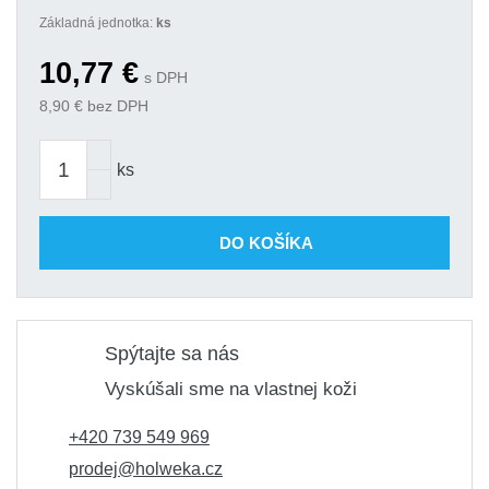
Základná jednotka:
ks
10,77
€
s DPH
8,90
€ bez DPH
ks
DO KOŠÍKA
Spýtajte sa nás
Vyskúšali sme na vlastnej koži
+420 739 549 969
prodej@holweka.cz