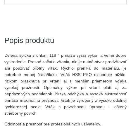
Popis produktu
Delená špička s uhlom 118 ° prináša vyšší výkon a veľmi dobré
vystredenie. Presné začatie vŕtania, nie je nutné otvor predvŕtavať
ani používať pilotný vrták. Rýchlo preniká do materiálu, je
potrebné menej úsilia/tlaku. Vrták HSS PRO disponuje nižším
rizikom prasknutia pri vŕtaní aj s menším priemerom vďaka
vysokej pružnosti. Optimálny výkon pri vŕtaní platí aj za
nepriaznivých podmienok. Nízka odchýlka a vysoká sústrednosť
prináša maximálnu presnosť. Vrták je vyrobený z vysoko odolnej
rýchloreznej ocele. Vrták s povrchovou úpravou - leštený
strieborný povrch
Odolnosť a presnosť pre profesionálnych užívateľov.