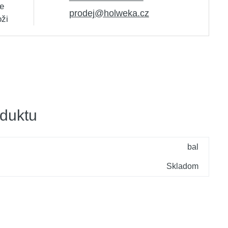
e
prodej@holweka.cz
oži
duktu
bal
Skladom