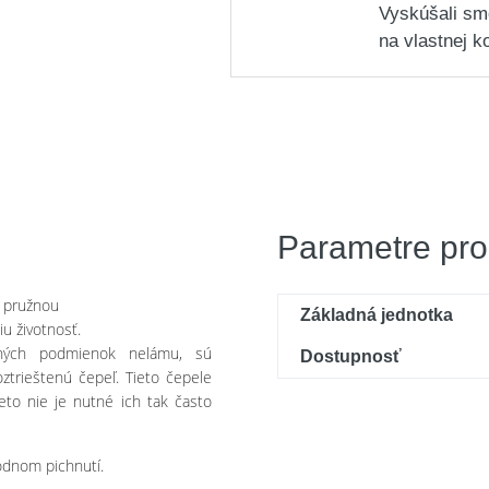
Vyskúšali sm
na vlastnej k
Parametre pro
s pružnou
Základná jednotka
u životnosť.
ných podmienok nelámu, sú
Dostupnosť
ztrieštenú čepeľ. Tieto čepele
reto nie je nutné ich tak často
hodnom pichnutí.