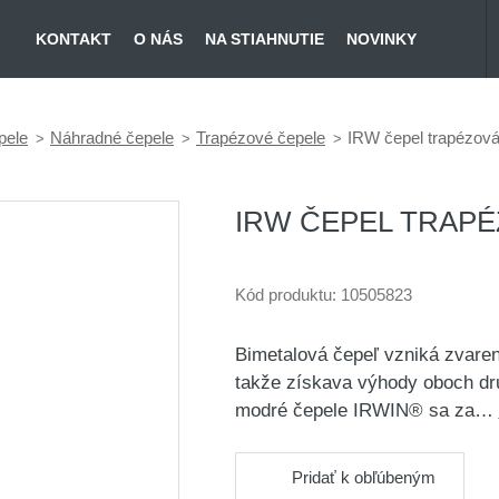
KONTAKT
O NÁS
NA STIAHNUTIE
NOVINKY
pele
Náhradné čepele
Trapézové čepele
IRW čepel trapézová
IRW ČEPEL TRAPÉZ
Kód produktu:
10505823
Bimetalová čepeľ vzniká zvaren
takže získava výhody oboch dru
modré čepele IRWIN® sa za…
Pridať k obľúbeným