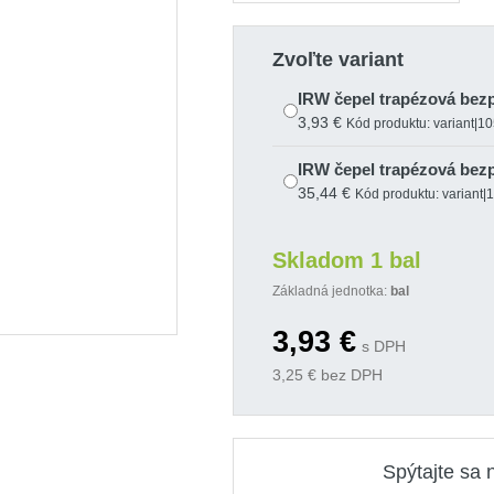
Zvoľte variant
IRW čepel trapézová bezp
3,93 €
Kód produktu: variant|1
IRW čepel trapézová bezp
35,44 €
Kód produktu: variant
Skladom 1 bal
Základná jednotka:
bal
3,93
€
s DPH
3,25
€ bez DPH
Spýtajte sa 