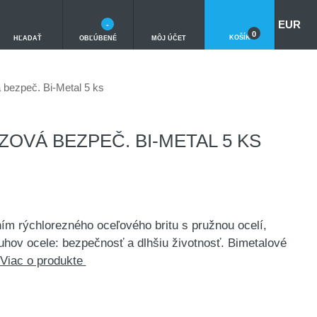
EUR
-
0
KOŠÍK
HĽADAŤ
OBĽÚBENÉ
MÔJ ÚČET
 bezpeč. Bi-Metal 5 ks
OVÁ BEZPEČ. BI-METAL 5 KS
ím rýchlorezného oceľového britu s pružnou ocelí,
hov ocele: bezpečnosť a dlhšiu životnosť. Bimetalové
Viac o produkte