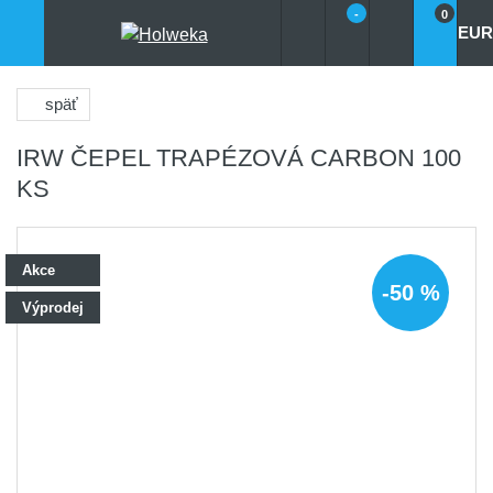
-
0
EUR
späť
IRW ČEPEL TRAPÉZOVÁ CARBON 100
KS
Akce
-50 %
Výprodej