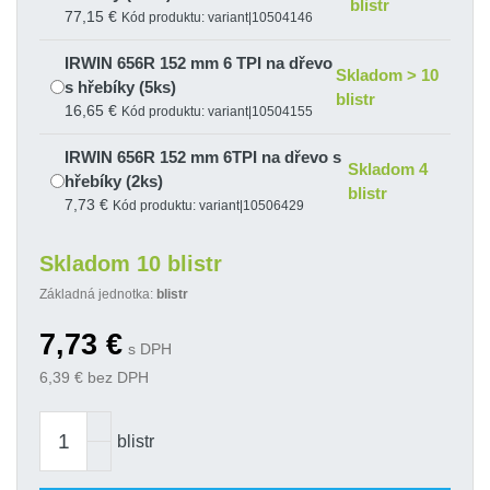
blistr
77,15 €
Kód produktu: variant|10504146
IRWIN 656R 152 mm 6 TPI na dřevo
Skladom > 10
s hřebíky (5ks)
blistr
16,65 €
Kód produktu: variant|10504155
IRWIN 656R 152 mm 6TPI na dřevo s
Skladom 4
hřebíky (2ks)
blistr
7,73 €
Kód produktu: variant|10506429
Skladom 10 blistr
Základná jednotka:
blistr
7,73
€
s DPH
6,39
€ bez DPH
blistr