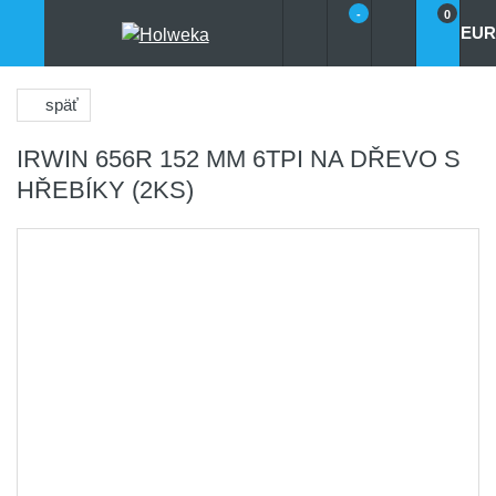
-
0
EUR
späť
IRWIN 656R 152 MM 6TPI NA DŘEVO S
HŘEBÍKY (2KS)