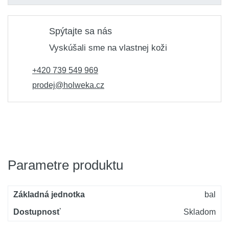
ks
2,84 €
Kód produktu: variant|1923370
Spýtajte sa nás
Vyskúšali sme na vlastnej koži
+420 739 549 969
prodej@holweka.cz
Parametre produktu
Základná jednotka
bal
Dostupnosť
Skladom