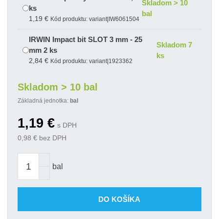
Skladom > 10
ks
bal
1,19 €
Kód produktu: variant|IW6061504
IRWIN Impact bit SLOT 3 mm - 25
Skladom 7
mm 2 ks
ks
2,84 €
Kód produktu: variant|1923362
IRWIN Impact bit SLOT 4,5 mm-25
Skladom > 10 bal
Skladom 5
mm 2 ks
ks
Základná jednotka:
bal
2,75 €
Kód produktu: variant|1923364
1,19
€
IRWIN Impact bit SLOT 5,5 mm - 25
s DPH
Skladom 9
mm 2 ks
0,98
€ bez DPH
ks
2,84 €
Kód produktu: variant|1923366
IRWIN Impact bit SLOT 6,5 mm - 25
bal
Skladom 1
mm 2 ks
ks
2,84 €
Kód produktu: variant|1923368
DO KOŠÍKA
IRWIN Impact bit SLOT 8 mm - 25
Skladom > 10
mm 2 ks