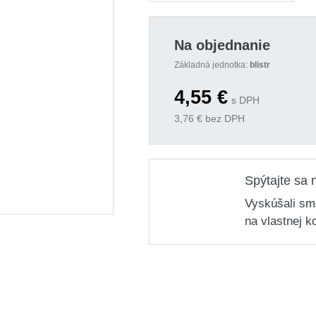
Na objednanie
Základná jednotka:
blistr
4,55
€
s DPH
3,76
€ bez DPH
Spýtajte sa 
Vyskúšali sm
na vlastnej k