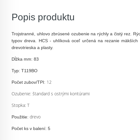
Popis produktu
Trojstranné, uhlovo zbrúsené ozubenie na rýchly a čistý rez. Rý
typov dreva. HCS - uhlíková oceľ určená na rezanie mäkších 
drevotrieska a plasty.
Dĺžka mm: 83
Typ: T119BO
12
Počet zubov/TPI:
Ozubenie: štandard s ostrými kontúrami
Stopka: T
drevo
Použitie:
Počet ks v balení: 5