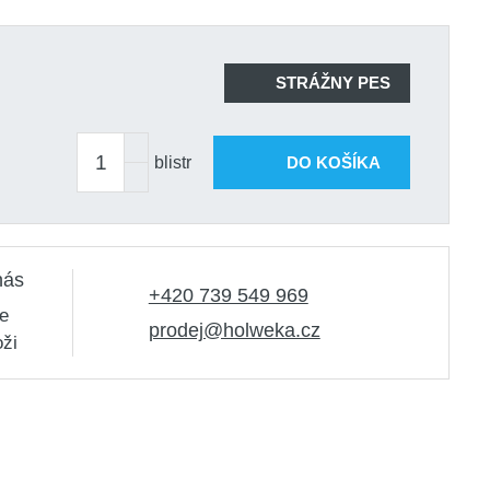
STRÁŽNY PES
blistr
DO KOŠÍKA
nás
+420 739 549 969
e
prodej@holweka.cz
oži