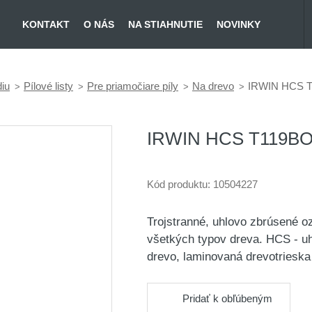
KONTAKT
O NÁS
NA STIAHNUTIE
NOVINKY
diu
Pílové listy
Pre priamočiare píly
Na drevo
IRWIN HCS T
IRWIN HCS T119BO
Kód produktu:
10504227
Trojstranné, uhlovo zbrúsené oz
všetkých typov dreva. HCS - uh
drevo, laminovaná drevotries
Pridať k obľúbeným