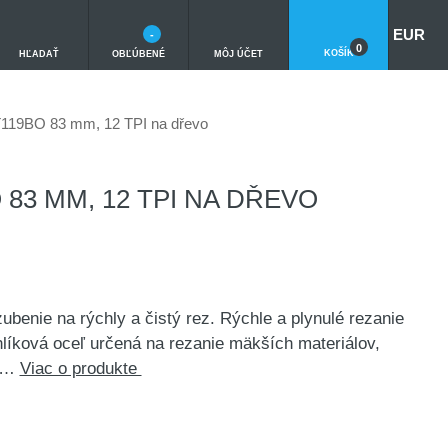
EUR
-
0
KOŠÍK
HĽADAŤ
OBĽÚBENÉ
MÔJ ÚČET
119BO 83 mm, 12 TPI na dřevo
 83 MM, 12 TPI NA DŘEVO
ubenie na rýchly a čistý rez. Rýchle a plynulé rezanie
líková oceľ určená na rezanie mäkších materiálov,
ka…
Viac o produkte