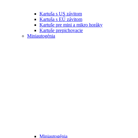
Kartuša s US závitom
Kartuša s EÚ závitom
Kartuše pre mini a mikro horáky
Kartuše prepichovacie
Miniautogénia
Miniautogénia