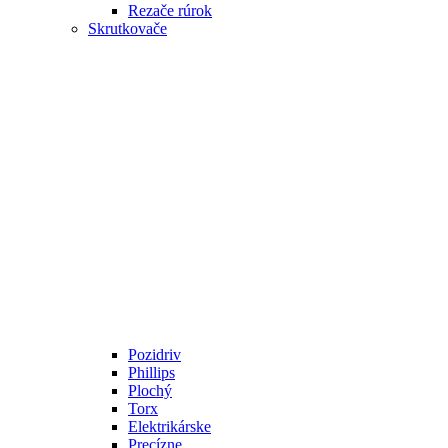
Rezače rúrok
Skrutkovače
Pozidriv
Phillips
Plochý
Torx
Elektrikárske
Precízne