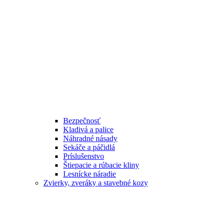
Bezpečnosť
Kladivá a palice
Náhradné násady
Sekáče a páčidlá
Príslušenstvo
Štiepacie a rúbacie kliny
Lesnícke náradie
Zvierky, zveráky a stavebné kozy