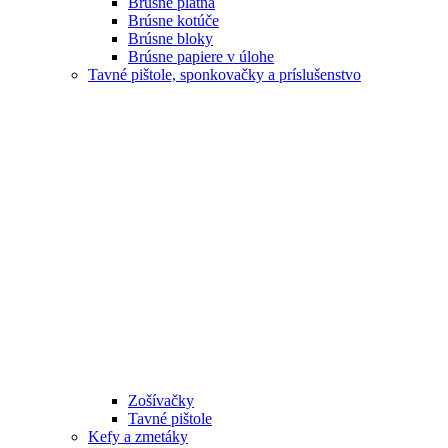
Brúsne plátna
Brúsne kotúče
Brúsne bloky
Brúsne papiere v úlohe
Tavné pištole, sponkovačky a príslušenstvo
Zošívačky
Tavné pištole
Kefy a zmetáky