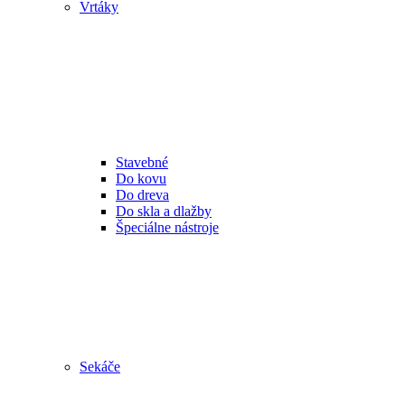
Vrtáky
Stavebné
Do kovu
Do dreva
Do skla a dlažby
Špeciálne nástroje
Sekáče