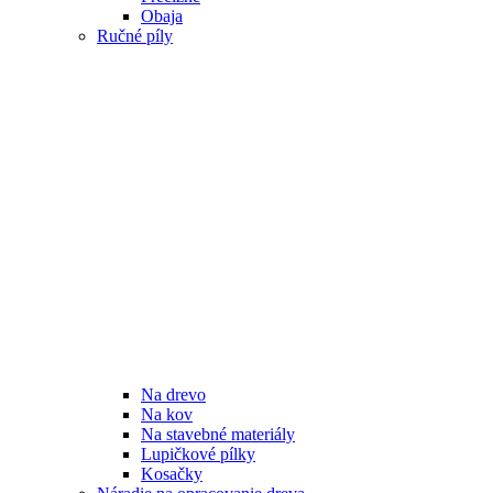
Obaja
Ručné píly
Na drevo
Na kov
Na stavebné materiály
Lupičkové pílky
Kosačky