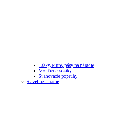
Tašky, kufre, pásy na náradie
Montážne vozíky
Sťahovacie popruhy
Stavebné náradie