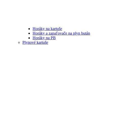
Horáky na kartuše
Horáky a zapaľovače na plyn bután
Horáky na PB
Plynové kartuše