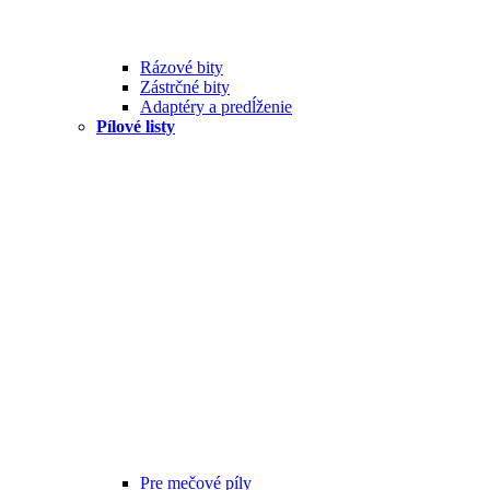
Rázové bity
Zástrčné bity
Adaptéry a predĺženie
Pílové listy
Pre mečové píly