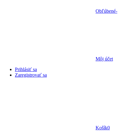
Obľúbené
-
Môj účet
Prihlásiť sa
Zaregistrovať sa
Košík
0