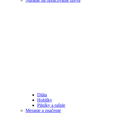
Náradie na opracovanie dreva
Dláta
Hoblíky
Pilníky a rašple
Meranie a značenie