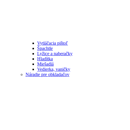
Vytláčacia pištoľ
Špachtle
Lyžice a naberačky
Hladítka
Miešadlá
Vedierka, vaničky
Náradie pre obkladačov