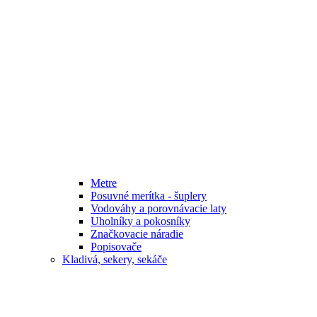
Metre
Posuvné merítka - šuplery
Vodováhy a porovnávacie laty
Uholníky a pokosníky
Značkovacie náradie
Popisovače
Kladivá, sekery, sekáče