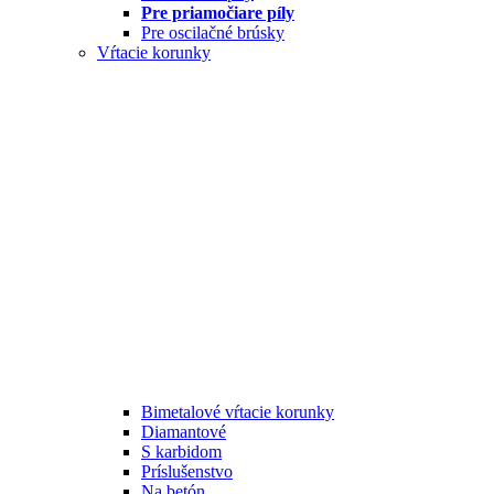
Pre priamočiare píly
Pre oscilačné brúsky
Vŕtacie korunky
Bimetalové vŕtacie korunky
Diamantové
S karbidom
Príslušenstvo
Na betón