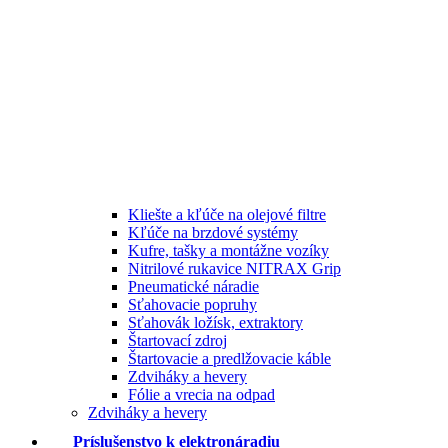
Kliešte a kľúče na olejové filtre
Kľúče na brzdové systémy
Kufre, tašky a montážne vozíky
Nitrilové rukavice NITRAX Grip
Pneumatické náradie
Sťahovacie popruhy
Sťahovák ložísk, extraktory
Štartovací zdroj
Štartovacie a predlžovacie káble
Zdviháky a hevery
Fólie a vrecia na odpad
Zdviháky a hevery
Príslušenstvo k elektronáradiu