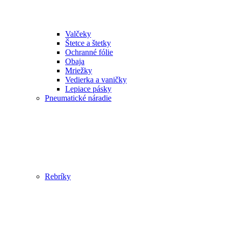
Valčeky
Štetce a štetky
Ochranné fólie
Obaja
Mriežky
Vedierka a vaničky
Lepiace pásky
Pneumatické náradie
Rebríky