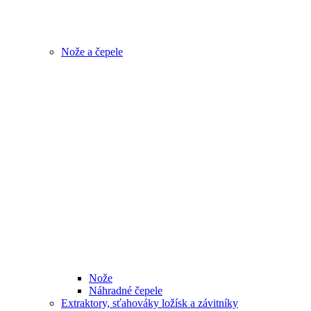
Nože a čepele
Nože
Náhradné čepele
Extraktory, sťahováky ložísk a závitníky