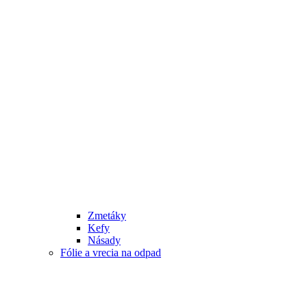
Zmetáky
Kefy
Násady
Fólie a vrecia na odpad