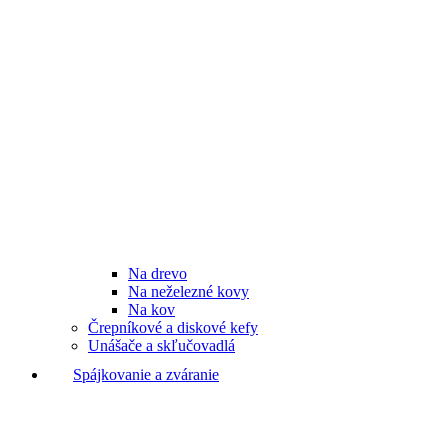
Na drevo
Na neželezné kovy
Na kov
Črepníkové a diskové kefy
Unášače a skľučovadlá
Spájkovanie a zváranie