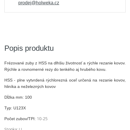
prodej@holweka.cz
Popis produktu
Frézované zuby z HSS na dlhšiu životnosť a rýchle rezanie kovov.
Rýchle a rovnomerné rezy do tenkého aj hrubého kovu.
HSS - plne vytvrdená rýchlorezná oceľ určená na rezanie kovov,
hliníka a neželezných kovov
Dĺžka mm: 100
Typ: U123X
10-25
Počet zubov/TPI:
Stopka: U