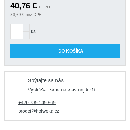
40,76
€
s DPH
33,69
€ bez DPH
ks
DO KOŠÍKA
Spýtajte sa nás
Vyskúšali sme na vlastnej koži
+420 739 549 969
prodej@holweka.cz