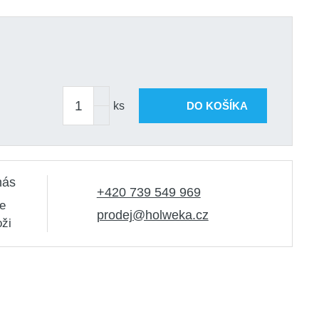
ks
DO KOŠÍKA
nás
+420 739 549 969
e
prodej@holweka.cz
oži