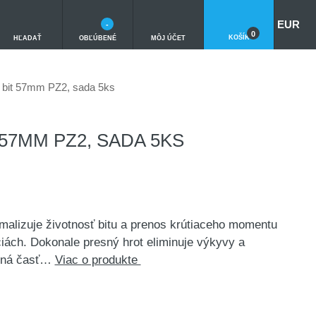
EUR
-
0
KOŠÍK
HĽADAŤ
OBĽÚBENÉ
MÔJ ÚČET
 bit 57mm PZ2, sada 5ks
 57MM PZ2, SADA 5KS
izuje životnosť bitu a prenos krútiaceho momentu
ciách. Dokonale presný hrot eliminuje výkyvy a
žená časť…
Viac o produkte