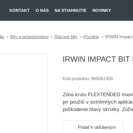
KONTAKT
O NÁS
NA STIAHNUTIE
NOVINKY
diu
Bity a príslušenstvo
Rázové bity
Pozidriv
IRWIN Impact
IRWIN IMPACT BIT
Kód produktu:
IW6061404
Zóna krutu FLEXTENDED maximal
pri použití v extrémnych apliká
poškodenie hlavy skrutky. Zú
Pridať k obľúbeným