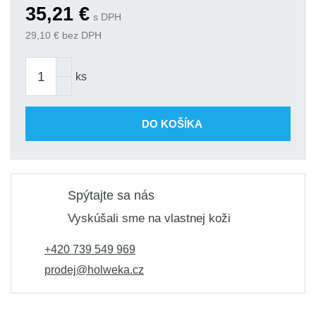
35,21
€
IRWIN Kotoučová pila ALU
s DPH
Skladom 4
250xZ80x30/20/16
29,10
€ bez DPH
ks
53,00 €
Kód produktu: variant|1907778
IRWIN Kotoučová pila ALU
ks
Skladom 2
350xZ84x30
ks
76,06 €
Kód produktu: variant|1907782
DO KOŠÍKA
Spýtajte sa nás
Vyskúšali sme na vlastnej koži
+420 739 549 969
prodej@holweka.cz