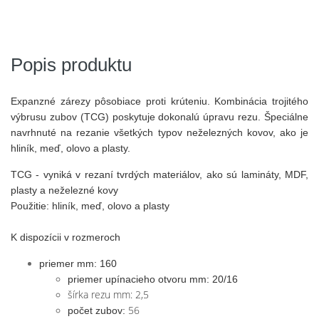
Popis produktu
Expanzné zárezy pôsobiace proti krúteniu. Kombinácia trojitého
výbrusu zubov (TCG) poskytuje dokonalú úpravu rezu. Špeciálne
navrhnuté na rezanie všetkých typov neželezných kovov, ako je
hliník, meď, olovo a plasty.
TCG - vyniká v rezaní tvrdých materiálov, ako sú lamináty, MDF,
plasty a neželezné kovy
Použitie:
hliník, meď, olovo a plasty
K dispozícii v rozmeroch
priemer mm: 160
priemer upínacieho otvoru mm: 20/16
šírka rezu mm: 2,5
56
počet zubov: