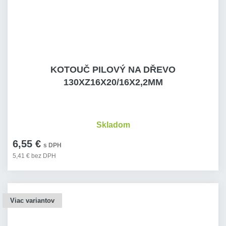
KOTOUČ PILOVÝ NA DŘEVO
130XZ16X20/16X2,2MM
Skladom
6,55 €
s DPH
5,41 € bez DPH
Viac variantov