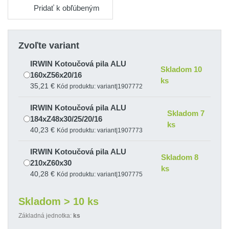
Pridať k obľúbeným
Zvoľte variant
IRWIN Kotoučová pila ALU
Skladom 10
160xZ56x20/16
ks
35,21 €
Kód produktu: variant|1907772
IRWIN Kotoučová pila ALU
Skladom 7
184xZ48x30/25/20/16
ks
40,23 €
Kód produktu: variant|1907773
IRWIN Kotoučová pila ALU
Skladom 8
210xZ60x30
ks
40,28 €
Kód produktu: variant|1907775
IRWIN Kotoučová pila ALU
Skladom > 10 ks
Skladom 5
216xZ60x30
ks
Základná jednotka:
ks
40,76 €
Kód produktu: variant|1907777