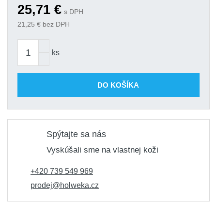
25,71
€
s DPH
21,25
€ bez DPH
ks
DO KOŠÍKA
Spýtajte sa nás
Vyskúšali sme na vlastnej koži
+420 739 549 969
prodej@holweka.cz