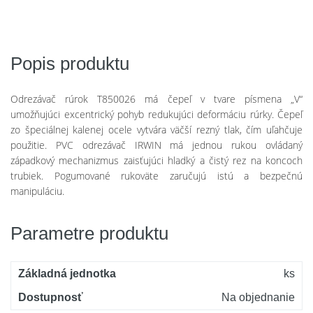
Popis produktu
Odrezávač rúrok T850026 má čepeľ v tvare písmena „V“
umožňujúci excentrický pohyb redukujúci deformáciu rúrky. Čepeľ
zo špeciálnej kalenej ocele vytvára väčší rezný tlak, čím uľahčuje
použitie. PVC odrezávač IRWIN má jednou rukou ovládaný
západkový mechanizmus zaisťujúci hladký a čistý rez na koncoch
trubiek. Pogumované rukoväte zaručujú istú a bezpečnú
manipuláciu.
Parametre produktu
Základná jednotka
ks
Dostupnosť
Na objednanie