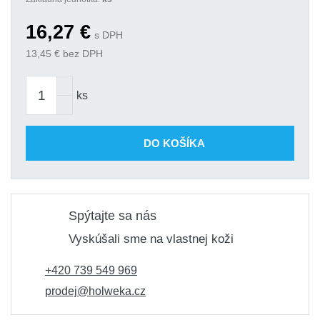
16,27
€
s DPH
13,45
€ bez DPH
ks
DO KOŠÍKA
Spýtajte sa nás
Vyskúšali sme na vlastnej koži
+420 739 549 969
prodej@holweka.cz