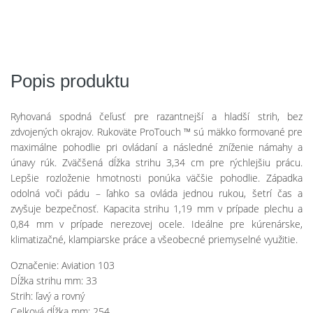
Popis produktu
Ryhovaná spodná čeľusť pre razantnejší a hladší strih, bez
zdvojených okrajov. Rukoväte ProTouch
™ sú mäkko formované pre
maximálne pohodlie pri ovládaní a následné zníženie námahy a
únavy rúk. Zväčšená dĺžka strihu 3,34 cm pre rýchlejšiu prácu.
Lepšie rozloženie hmotnosti ponúka väčšie pohodlie. Západka
odolná voči pádu – ľahko sa ovláda jednou rukou, šetrí čas a
zvyšuje bezpečnosť. Kapacita strihu 1,19 mm v prípade plechu a
0,84 mm v prípade nerezovej ocele. Ideálne pre kúrenárske,
klimatizačné, klampiarske práce a všeobecné priemyselné využitie.
Označenie: Aviation 103
Dĺžka strihu mm: 33
Strih: ľavý a rovný
Celková dĺžka mm: 254