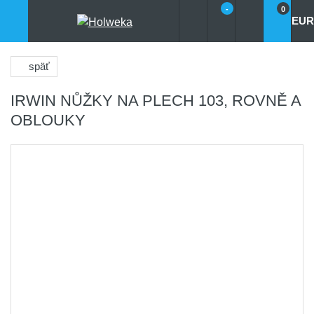
-
0
EUR
späť
IRWIN NŮŽKY NA PLECH 103, ROVNĚ A
OBLOUKY