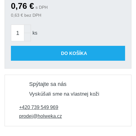
0,76
€
s DPH
0,63
€ bez DPH
ks
DO KOŠÍKA
Spýtajte sa nás
Vyskúšali sme na vlastnej koži
+420 739 549 969
prodej@holweka.cz