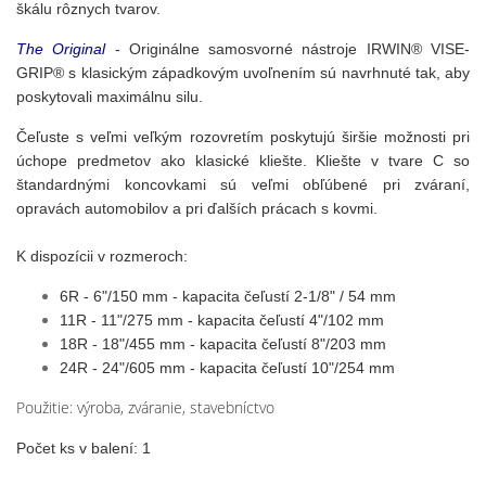
škálu rôznych tvarov.
The Original
- Originálne samosvorné nástroje IRWIN® VISE-
GRIP® s klasickým západkovým uvoľnením sú navrhnuté tak, aby
poskytovali maximálnu silu.
Čeľuste s veľmi veľkým rozovretím poskytujú širšie možnosti pri
úchope predmetov ako klasické kliešte. Kliešte v tvare C so
štandardnými koncovkami sú veľmi obľúbené pri zváraní,
opravách automobilov a pri ďalších prácach s kovmi.
K dispozícii v rozmeroch:
6R - 6"/150 mm - kapacita čeľustí 2-1/8" / 54 mm
11R - 11"/275 mm - kapacita čeľustí 4"/102 mm
18R - 18"/455 mm - kapacita čeľustí 8"/203 mm
24R - 24"/605 mm - kapacita čeľustí 10"/254 mm
Použitie:
výroba, zváranie, stavebníctvo
Počet ks v balení: 1