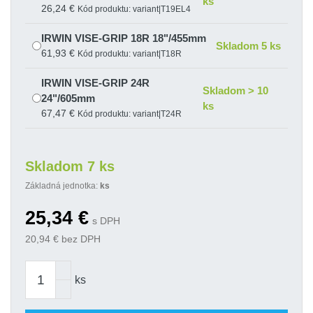
ks
26,24 €
Kód produktu: variant|T19EL4
IRWIN VISE-GRIP 18R 18"/455mm
Skladom 5 ks
61,93 €
Kód produktu: variant|T18R
IRWIN VISE-GRIP 24R
Skladom > 10
24"/605mm
ks
67,47 €
Kód produktu: variant|T24R
IRWIN VISE-GRIP 6R 6"/150 mm
Skladom 8 ks
25,34 €
Kód produktu: variant|T17EL4
Skladom 7 ks
Základná jednotka:
ks
25,34
€
s DPH
20,94
€ bez DPH
ks