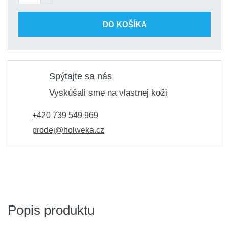
Isolporte EURO Silicone 930 mm
Skladom > 10
23,87 €
Kód produktu: variant|1-137-
DO KOŠÍKA
ks
0930
Spýtajte sa nás
Vyskúšali sme na vlastnej koži
+420 739 549 969
prodej@holweka.cz
Popis produktu