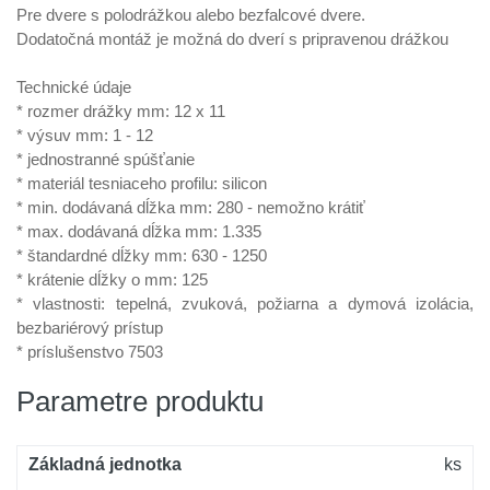
Pre dvere s polodrážkou alebo bezfalcové dvere.
Dodatočná montáž je možná do dverí s pripravenou drážkou
Technické údaje
* rozmer drážky mm: 12 x 11
* výsuv mm: 1 - 12
* jednostranné spúšťanie
* materiál tesniaceho profilu: silicon
* min. dodávaná dĺžka mm: 280 - nemožno krátiť
* max. dodávaná dĺžka mm: 1.335
* štandardné dĺžky mm: 630 - 1250
* krátenie dĺžky o mm: 125
* vlastnosti: tepelná, zvuková, požiarna a dymová izolácia,
bezbariérový prístup
* príslušenstvo 7503
Parametre produktu
Základná jednotka
ks