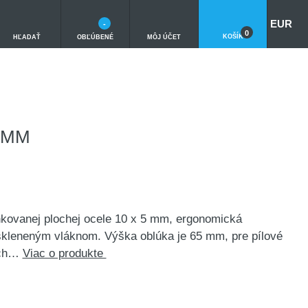
EUR
-
0
KOŠÍK
HĽADAŤ
OBĽÚBENÉ
MÔJ ÚČET
5 MM
inkovanej plochej ocele 10 x 5 mm, ergonomická
skleneným vláknom. Výška oblúka je 65 mm, pre pílové
ých…
Viac o produkte