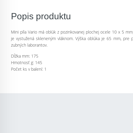
Popis produktu
Mini píla Vario má oblúk z pozinkovanej plochej ocele 10 x 5 mm
je vystužená skleneným vláknom. Výška oblúka je 65 mm, pre pí
zubných laborantov.
Dĺžka mm: 175
Hmotnosť g: 145
Počet ks v balení: 1