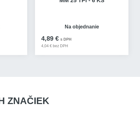
MM 25 TPI - 6 KS
t
Na objednanie
4,89 €
s DPH
4,04 € bez DPH
 ZNAČIEK