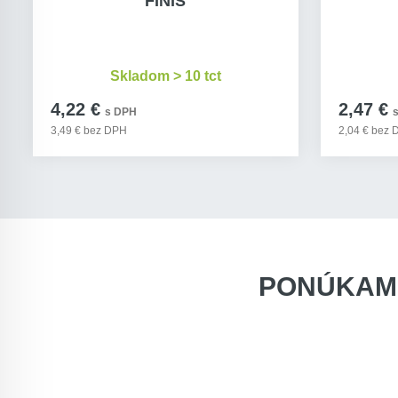
FINIS
Skladom > 10 tct
4,22 €
2,47 €
s DPH
3,49 € bez DPH
2,04 € bez
PONÚKAM