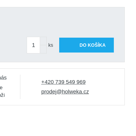
ks
DO KOŠÍKA
nás
+420 739 549 969
e
prodej@holweka.cz
oži