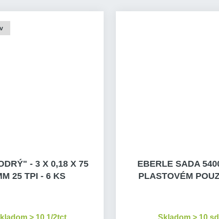
v
DRÝ" - 3 X 0,18 X 75
EBERLE SADA 540
M 25 TPI - 6 KS
PLASTOVÉM POU
kladom > 10 1/2tct
Skladom > 10 s