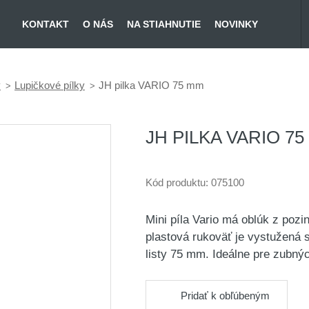
KONTAKT
O NÁS
NA STIAHNUTIE
NOVINKY
y
Lupičkové pílky
JH pilka VARIO 75 mm
JH PILKA VARIO 7
Kód produktu:
075100
Mini píla Vario má oblúk z poz
plastová rukoväť je vystužená 
listy 75 mm. Ideálne pre zubn
Pridať k obľúbeným