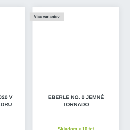
Viac variantov
020 V
EBERLE NO. 0 JEMNÉ
ZDRU
TORNADO
d
Skladom > 10 tct