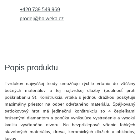
+420 739 549 969
prodej@holweka.cz
Popis produktu
Tvrdokov najvyššej triedy
umožňuje rýchle vŕtanie do väčšiny
bežných materiálov a tej najtvrdšej dlažby (odolnosť proti
poškriabaniu 9). Konštrukcia vrtáka s jednou drážkou poskytuje
maximálny priestor na odber odvŕtaného materiálu. Spájkovaný
tvrdokovový hrot má jedinečnú konštrukciu so 4 čepieľkami
brúsenými diamantom a ponúka vynikajúce vystredenie a vysokú
kvalitu vyvŕtaného otvoru. Na bezpríklepové vŕtanie ľahkých
stavebných materiálov, dreva, keramických dlažieb a obkladov,
kovov