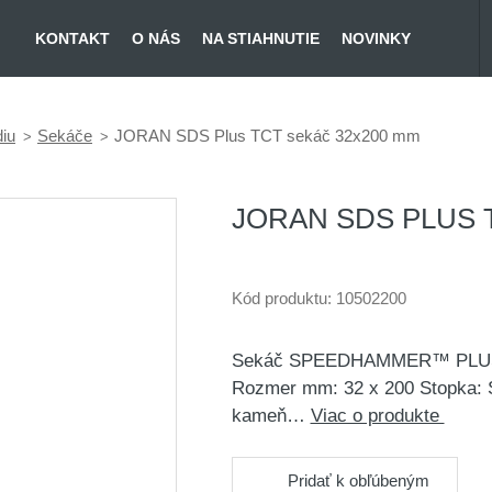
KONTAKT
O NÁS
NA STIAHNUTIE
NOVINKY
diu
Sekáče
JORAN SDS Plus TCT sekáč 32x200 mm
JORAN SDS PLUS 
Kód produktu:
10502200
Sekáč SPEEDHAMMER™ PLUS Pr
Rozmer mm: 32 x 200 Stopka: SD
kameň…
Viac o produkte
Pridať k obľúbeným