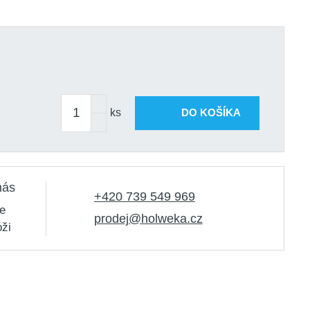
ks
DO KOŠÍKA
nás
+420 739 549 969
e
prodej@holweka.cz
oži