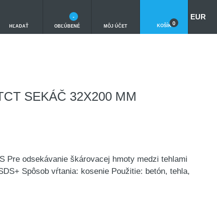
EUR
-
0
KOŠÍK
HĽADAŤ
OBĽÚBENÉ
MÔJ ÚČET
TCT SEKÁČ 32X200 MM
e odsekávanie škárovacej hmoty medzi tehlami
S+ Spôsob vŕtania: kosenie Použitie: betón, tehla,