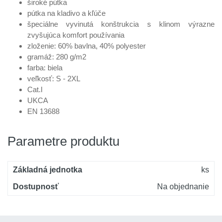
široké pútka
pútka na kladivo a kľúče
špeciálne vyvinutá konštrukcia s klinom výrazne
zvyšujúca komfort používania
zloženie: 60% bavlna, 40% polyester
gramáž: 280 g/m2
farba: biela
veľkosť: S - 2XL
Cat.I
UKCA
EN 13688
Parametre produktu
Základná jednotka
ks
Dostupnosť
Na objednanie