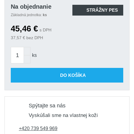
Kalhoty pracovní "ALLROUND
Na objednanie
Na
LINE" S
STRÁŽNY PES
objednanie
Základná jednotka:
ks
45,46 €
Kód produktu: variant|S-42137
45,46
€
Kalhoty pracovní "ALLROUND
s DPH
Na
LINE" XL
37,57
€ bez DPH
objednanie
45,46 €
Kód produktu: variant|S-42145
ks
DO KOŠÍKA
Spýtajte sa nás
Vyskúšali sme na vlastnej koži
+420 739 549 969